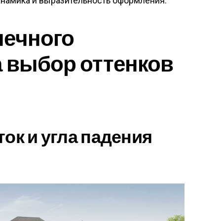
инамика и выразительность оформления.
нечного
 выбор оттенков
ток и угла падения