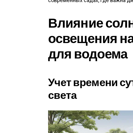
современных садах, где важна д
Влияние сол
освещения на
для водоема
Учет времени су
света