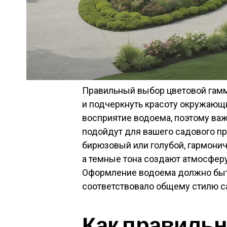
Правильный выбор цветовой гамм
и подчеркнуть красоту окружающи
восприятие водоема, поэтому важ
подойдут для вашего садового про
бирюзовый или голубой, гармонич
а темные тона создают атмосферу
Оформление водоема должно быт
соответствовало общему стилю са
Как правильн