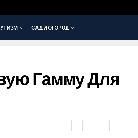
ТУРИЗМ
САД И ОГОРОД
вую Гамму Для