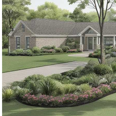
Великая Китайская Стена — Великое
Достояние Мировой Культуры
Цветочные Композиции Для Сада:
Идеи И Вдохновение
Как Избежать Ошибок При Сборке
Мебели Из ЛДСП
Современный Минимализм У Воды
Для Вашего Уюта И Стиля