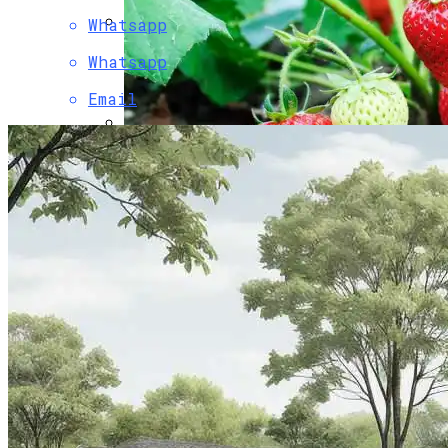
Whatsapp
Хоста Королева Тени Для Вашего Сада
Whatsapp
Email
Горящие Туры В Китай Из Барнаула:
Путешествие, Которое Не Стоит
Упускать
Сорта Клубники Для Выращивания В
Открытом Грунте
Как Правильно Ухаживать За Паркетом
Чтобы Сохранить Его Надолго
Кустарники С Яркими Осенними