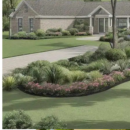
Плодами Для Вашего Сада
Жемчужина Абхазии — Пицунда
Советы По Выращиванию Малины:
Выбор Сорта И Уход За Кустарниками
Монтаж Встроенных Шкафов От
Замера До Установки
Ландшафт С Нативными Деревьями
Для Устойчивой Экосистемы