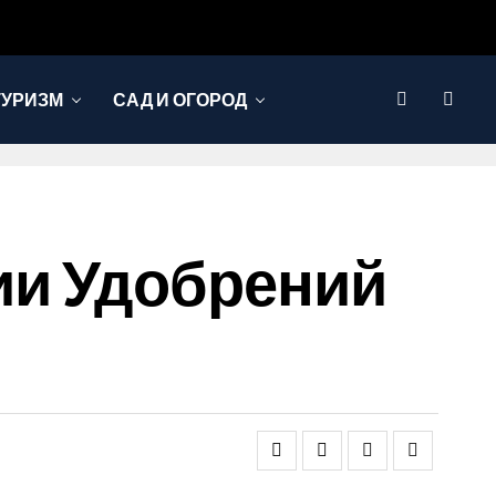
ТУРИЗМ
САД И ОГОРОД
ии Удобрений