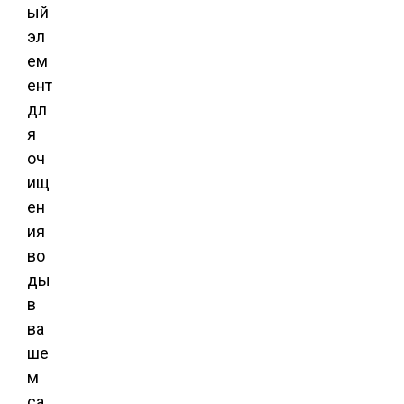
ый
эл
ем
ент
дл
я
оч
ищ
ен
ия
во
ды
в
ва
ше
м
са