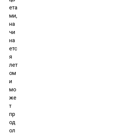
ета
ми,
на
чи
на
етс
я
лет
ом
и
мо
же
т
пр
од
ол