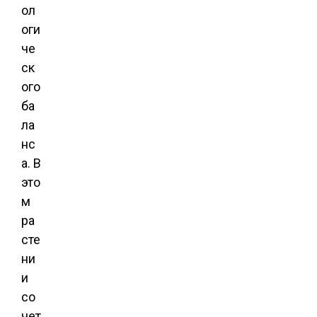
ол
оги
че
ск
ого
ба
ла
нс
а. В
это
м
ра
сте
ни
и
со
чет