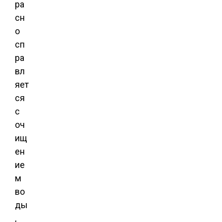
ра
сн
о
сп
ра
вл
яет
ся
с
оч
ищ
ен
ие
м
во
ды
,