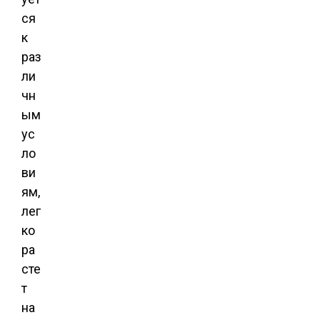
ся
к
раз
ли
чн
ым
ус
ло
ви
ям,
лег
ко
ра
сте
т
на