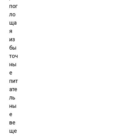
пог
ло
ща
я
из
бы
точ
ны
е
пит
ате
ль
ны
е
ве
ще