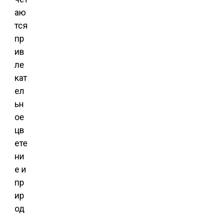
аю
тся
пр
ив
ле
кат
ел
ьн
ое
цв
ете
ни
е и
пр
ир
од