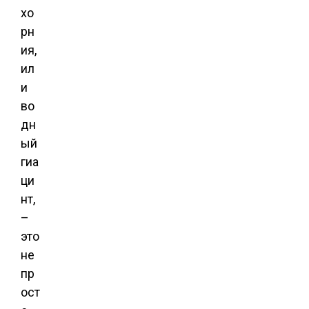
хо
рн
ия,
ил
и
во
дн
ый
гиа
ци
нт,
–
это
не
пр
ост