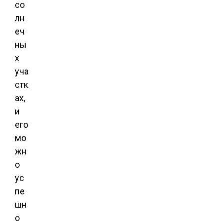
со
лн
еч
ны
х
уча
стк
ах,
и
его
мо
жн
о
ус
пе
шн
о