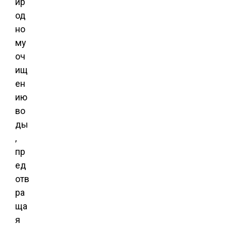
ир
од
но
му
оч
ищ
ен
ию
во
ды
,
пр
ед
отв
ра
ща
я