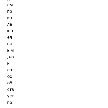
ем
пр
ив
ле
кат
ел
ьн
ым
, но
и
сп
ос
об
ств
ует
пр