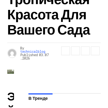
Красота Для
Вашего Сада
By
technicalblog
Published
03.07
.2026
Э
В Тренде