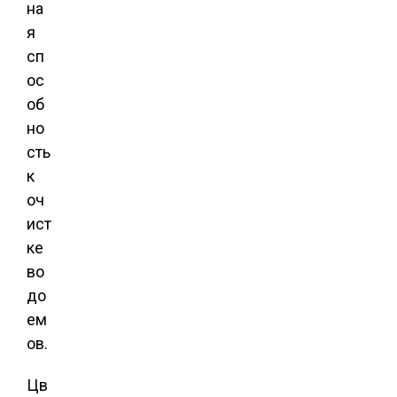
на
я
сп
ос
об
но
сть
к
оч
ист
ке
во
до
ем
ов.
Цв