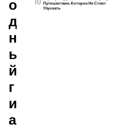
о
Путешествие, Которое Не Стоит
Упускать
д
н
ы
й
г
и
а