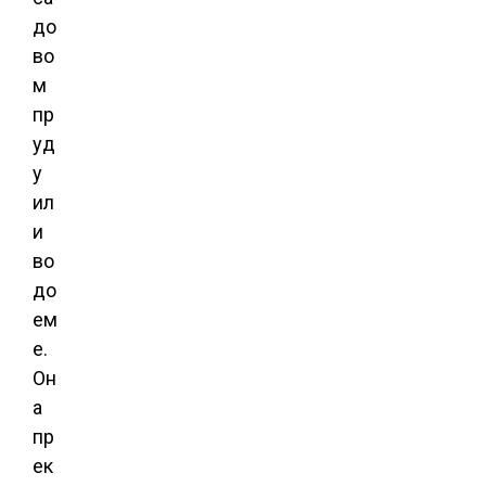
до
во
м
пр
уд
у
ил
и
во
до
ем
е.
Он
а
пр
ек