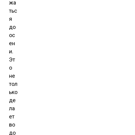
жа
тьс
я
до
ос
ен
и.
Эт
о
не
тол
ько
де
ла
ет
во
до