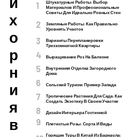
й
Штукатурные Работы: Выбор
Материалов И Профессиональные
Советы Для Идеально Ровных Стен
х
Земляные Работы: Как Правильно
Уровнять Участок
о
Варианты Перепланировки
Трехкомнатной Квартиры
р
Выращивание Роз На Балконе
н
Внутренняя Отделка Загородного
Дома
и
Сельский Туризм: Пример Запада
Тропические Растения Для Сада: Как
я
Создать Экзотику В Своем Участке
Дизайн Интерьера Гостинной
в
Плетистые Розы: Сорта И Виды
Горящие Туры В Китай Из Барнаула: