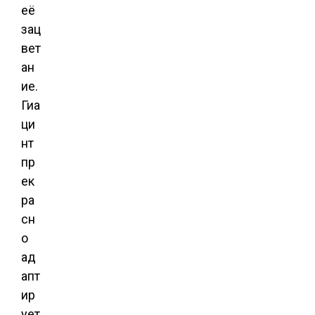
её
зац
вет
ан
ие.
Гиа
ци
нт
пр
ек
ра
сн
о
ад
апт
ир
ует