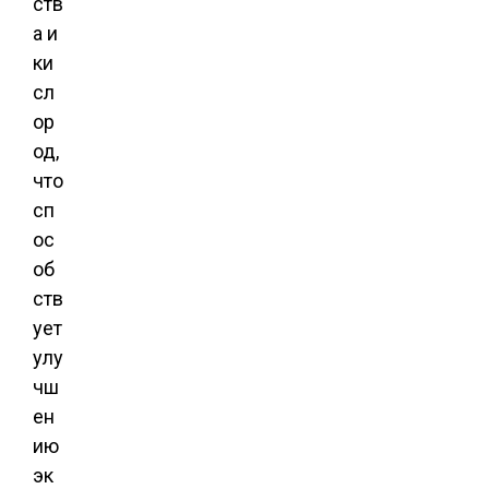
ств
а и
ки
сл
ор
од,
что
сп
ос
об
ств
ует
улу
чш
ен
ию
эк