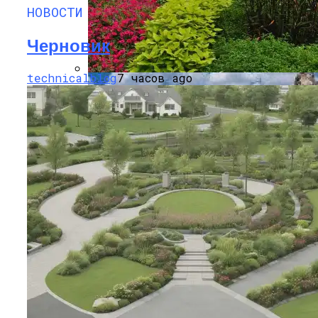
НОВОСТИ
Великая Китайская Стена — Великое
Достояние Мировой Культуры
Черновик
technicalblog
7 часов ago
Цветочные Композиции Для Сада:
Идеи И Вдохновение
Как Избежать Ошибок При Сборке
Мебели Из ЛДСП
Папоротники Для Сада — Зелёный
Стиль И Уют
Гёреме – Национальный Парк Церквей