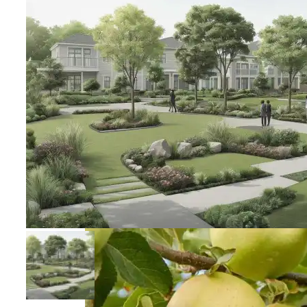
Виды Ландшафтного Освещения Для
Вашего Участка
Жемчужина Абхазии — Пицунда
Советы По Выращиванию Малины:
Выбор Сорта И Уход За Кустарниками
Монтаж Встроенных Шкафов От
Замера До Установки
Корректировка Полива Под Сезонные
Изменения Для Вашего Сада