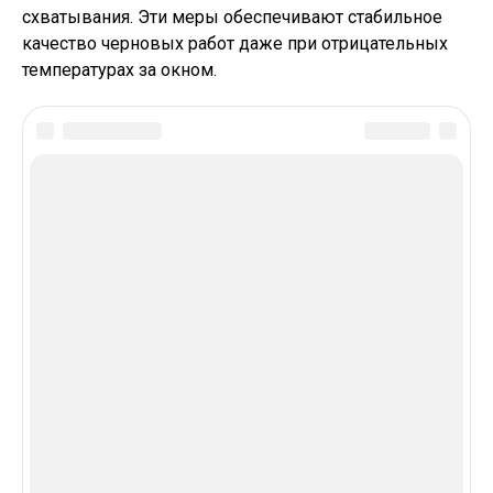
схватывания. Эти меры обеспечивают стабильное
качество черновых работ даже при отрицательных
температурах за окном.
In this article:
В Тренде
Штукатурные Работы: Выбор Материалов И
Профессиональные Советы Для Идеально
Ровных Стен