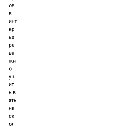
ов
в
инт
ер
ье
ре
ва
жн
о
уч
ит
ыв
ать
не
ск
ол