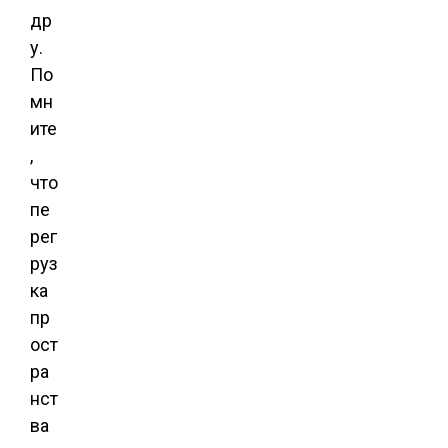
др
у.
По
мн
ите
,
что
пе
рег
руз
ка
пр
ост
ра
нст
ва