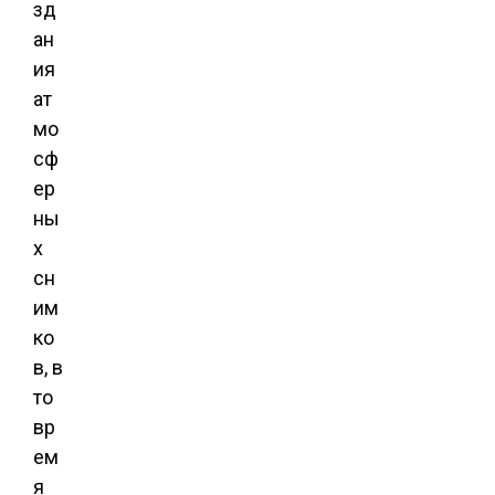
зд
ан
ия
ат
мо
сф
ер
ны
х
сн
им
ко
в, в
то
вр
ем
я