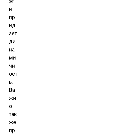
эт
и
пр
ид
ает
ди
на
ми
чн
ост
ь.
Ва
жн
о
так
же
пр