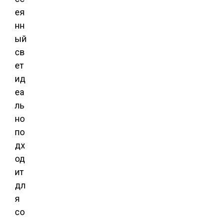
ея
нн
ый
св
ет
ид
еа
ль
но
по
дх
од
ит
дл
я
со