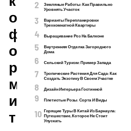
к
Земляные Работы: Как Правильно
Уровнять Участок
о
Варианты Перепланировки
Трехкомнатной Квартиры
ф
Выращивание Роз На Балконе
о
Внутренняя Отделка Загородного
Дома
р
Сельский Туризм: Пример Запада
Тропические Растения Для Сада: Как
м
Создать Экзотику В Своем Участке
Дизайн Интерьера Гостинной
и
Плетистые Розы: Сорта И Виды
Горящие Туры В Китай Из Барнаула:
т
Путешествие, Которое Не Стоит
Упускать