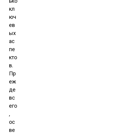
ько
кл
юч
ев
ых
ас
пе
кто
в.
Пр
еж
де
вс
его
,
ос
ве