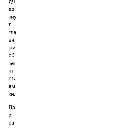
дч
ер
кну
т
гла
вн
ый
об
ъе
кт
съ
ем
ки.
Пр
и
ра