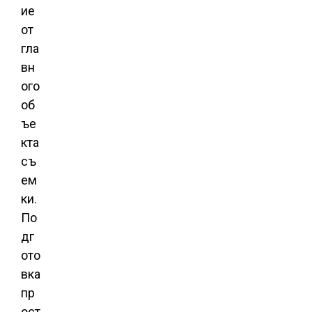
ие
от
гла
вн
ого
об
ъе
кта
съ
ем
ки.
По
дг
ото
вка
пр
ост