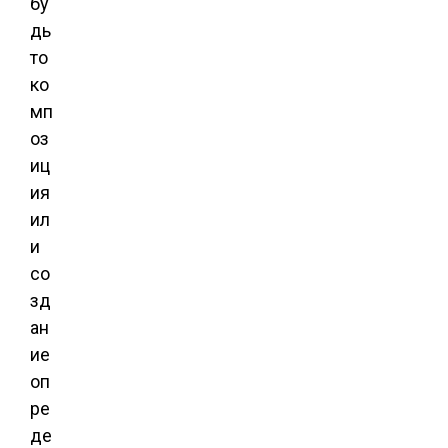
бу
дь
то
ко
мп
оз
иц
ия
ил
и
со
зд
ан
ие
оп
ре
де