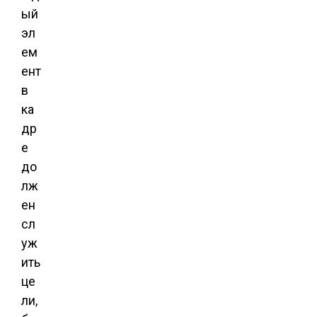
ый
эл
ем
ент
в
ка
др
е
до
лж
ен
сл
уж
ить
це
ли,