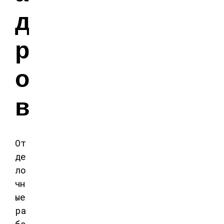
д
р
о
в
От
де
ло
чн
ые
ра
бо