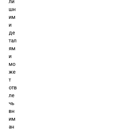
ли
шн
им
и
де
тал
ям
и
мо
же
т
отв
ле
чь
вн
им
ан