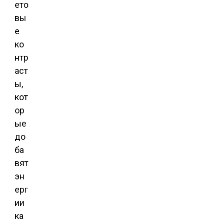
ето
вы
е
ко
нтр
аст
ы,
кот
ор
ые
до
ба
вят
эн
ерг
ии
ка