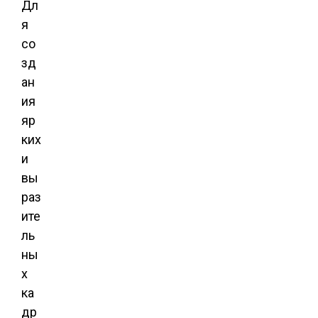
Дл
я
со
зд
ан
ия
яр
ких
и
вы
раз
ите
ль
ны
х
ка
др