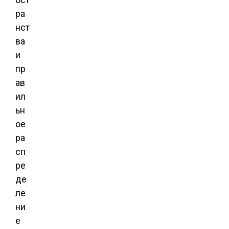
ра
нст
ва
и
пр
ав
ил
ьн
ое
ра
сп
ре
де
ле
ни
е