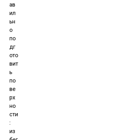
ав
ил
ьн
о
по
дг
ото
вит
ь
по
ве
рх
но
сти
:
из
бег