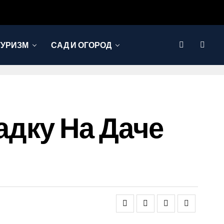
ТУРИЗМ
САД И ОГОРОД
дку На Даче