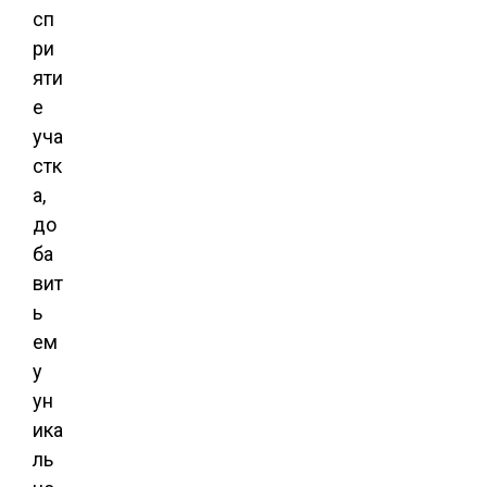
сп
ри
яти
е
уча
стк
а,
до
ба
вит
ь
ем
у
ун
ика
ль