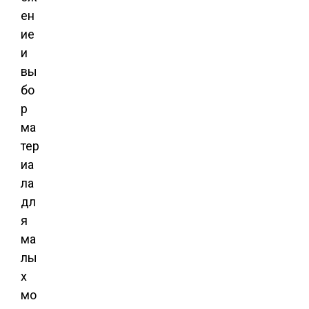
ен
ие
и
вы
бо
р
ма
тер
иа
ла
дл
я
ма
лы
х
мо