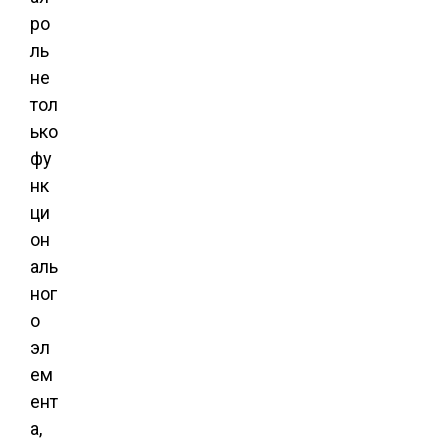
ро
ль
не
тол
ько
фу
нк
ци
он
аль
ног
о
эл
ем
ент
а,