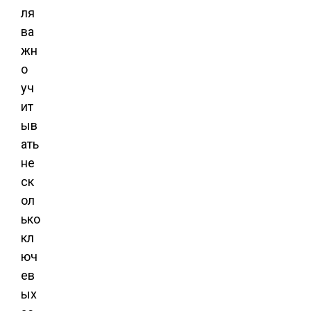
ля
ва
жн
о
уч
ит
ыв
ать
не
ск
ол
ько
кл
юч
ев
ых