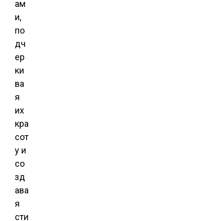
ам
и,
по
дч
ер
ки
ва
я
их
кра
сот
у и
со
зд
ава
я
сти