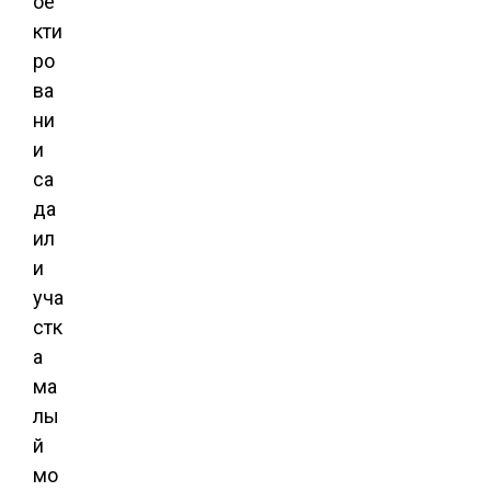
ое
кти
ро
ва
ни
и
са
да
ил
и
уча
стк
а
ма
лы
й
мо