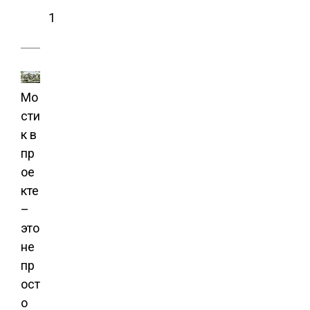
1
Мо
сти
к в
пр
ое
кте
–
это
не
пр
ост
о