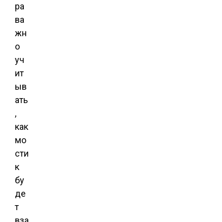
ра
ва
жн
о
уч
ит
ыв
ать
,
как
мо
сти
к
бу
де
т
вза