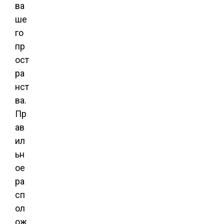
ва
ше
го
пр
ост
ра
нст
ва.
Пр
ав
ил
ьн
ое
ра
сп
ол
ож