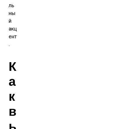
ль
ны
й
акц
ент
.
К
а
к
в
ы