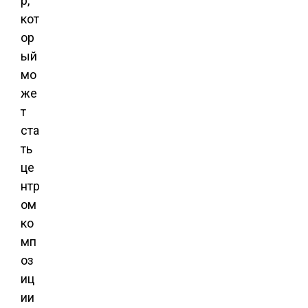
р,
кот
ор
ый
мо
же
т
ста
ть
це
нтр
ом
ко
мп
оз
иц
ии