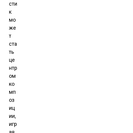
сти
к
мо
же
т
ста
ть
це
нтр
ом
ко
мп
оз
иц
ии,
игр
ая