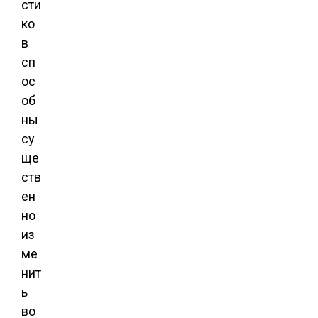
сти
ко
в
сп
ос
об
ны
су
ще
ств
ен
но
из
ме
нит
ь
во