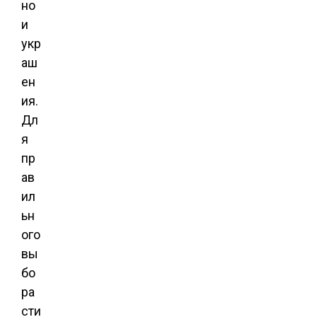
но
и
укр
аш
ен
ия.
Дл
я
пр
ав
ил
ьн
ого
вы
бо
ра
сти