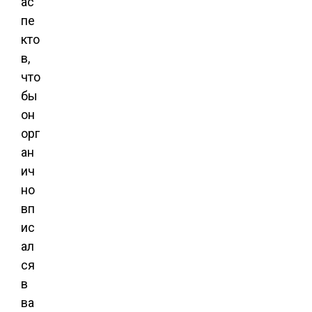
ас
пе
кто
в,
что
бы
он
орг
ан
ич
но
вп
ис
ал
ся
в
ва