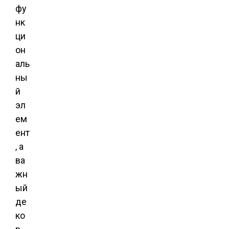
фу
нк
ци
он
аль
ны
й
эл
ем
ент
, а
ва
жн
ый
де
ко