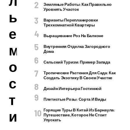
л
Земляные Работы: Как Правильно
Уровнять Участок
ы
Варианты Перепланировки
Трехкомнатной Квартиры
е
Выращивание Роз На Балконе
м
Внутренняя Отделка Загородного
Дома
о
Сельский Туризм: Пример Запада
Тропические Растения Для Сада: Как
с
Создать Экзотику В Своем Участке
Дизайн Интерьера Гостинной
т
Плетистые Розы: Сорта И Виды
Горящие Туры В Китай Из Барнаула:
и
Путешествие, Которое Не Стоит
Упускать