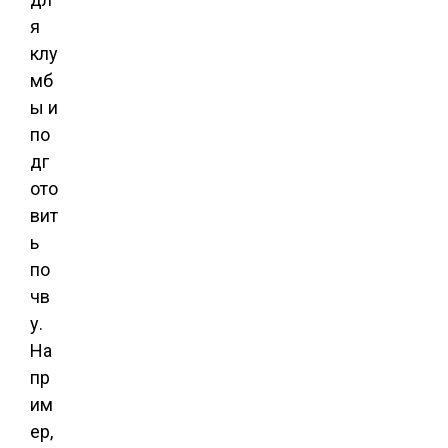
я
клу
мб
ы и
по
дг
ото
вит
ь
по
чв
у.
На
пр
им
ер,