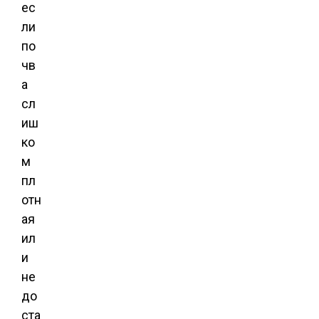
ес
ли
по
чв
а
сл
иш
ко
м
пл
отн
ая
ил
и
не
до
ста