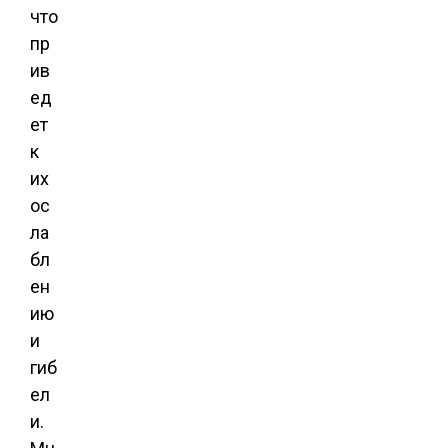
что
пр
ив
ед
ет
к
их
ос
ла
бл
ен
ию
и
гиб
ел
и.