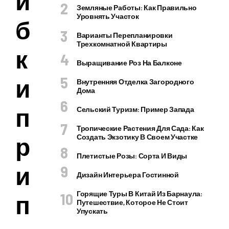
и
Земляные Работы: Как Правильно
Уровнять Участок
б
Варианты Перепланировки
Трехкомнатной Квартиры
к
Выращивание Роз На Балконе
и
Внутренняя Отделка Загородного
Дома
п
Сельский Туризм: Пример Запада
Тропические Растения Для Сада: Как
р
Создать Экзотику В Своем Участке
Плетистые Розы: Сорта И Виды
и
Дизайн Интерьера Гостинной
Горящие Туры В Китай Из Барнаула:
п
Путешествие, Которое Не Стоит
Упускать