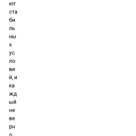
ют
ста
би
ль
ны
х
ус
ло
ви
й, и
ка
жд
ый
не
ве
рн
о