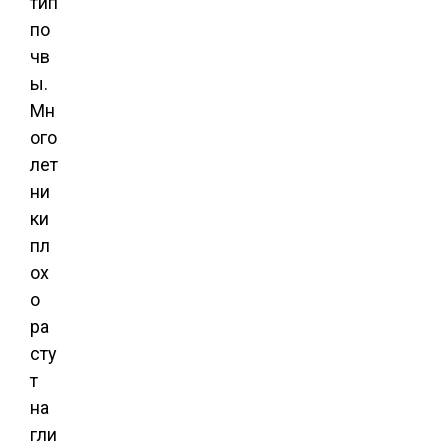
тип
по
чв
ы.
Мн
ого
лет
ни
ки
пл
ох
о
ра
сту
т
на
гли