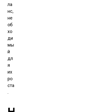
ла
нс,
не
об
хо
ди
мы
й
дл
я
их
ро
ста
.
Н