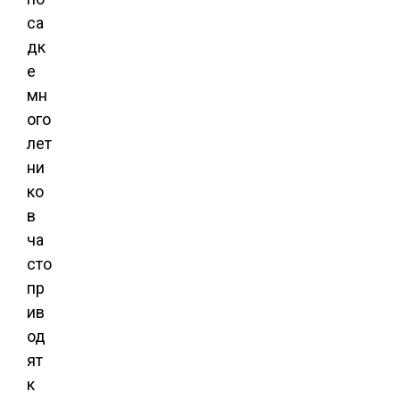
са
дк
е
мн
ого
лет
ни
ко
в
ча
сто
пр
ив
од
ят
к