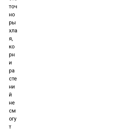
точ
но
ры
хла
я,
ко
рн
и
ра
сте
ни
й
не
см
огу
т