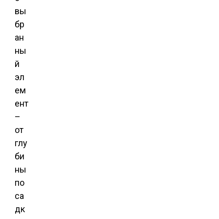
вы
бр
ан
ны
й
эл
ем
ент
–
от
глу
би
ны
по
са
дк