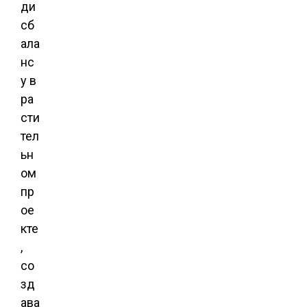
ди
сб
ала
нс
у в
ра
сти
тел
ьн
ом
пр
ое
кте
,
со
зд
ава