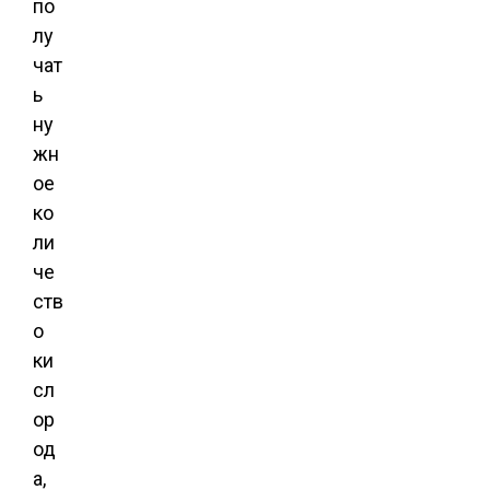
по
лу
чат
ь
ну
жн
ое
ко
ли
че
ств
о
ки
сл
ор
од
а,