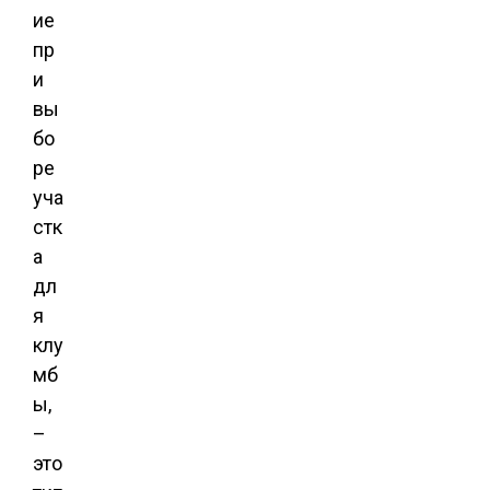
ие
пр
и
вы
бо
ре
уча
стк
а
дл
я
клу
мб
ы,
–
это