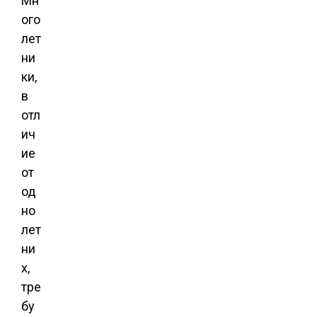
Мн
ого
лет
ни
ки,
в
отл
ич
ие
от
од
но
лет
ни
х,
тре
бу