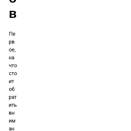
в
Пе
рв
ое,
на
что
сто
ит
об
рат
ить
вн
им
ан