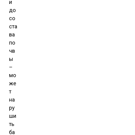
и
до
со
ста
ва
по
чв
ы
–
мо
же
т
на
ру
ши
ть
ба