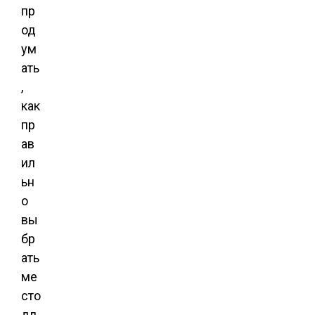
пр
од
ум
ать
,
как
пр
ав
ил
ьн
о
вы
бр
ать
ме
сто
дл