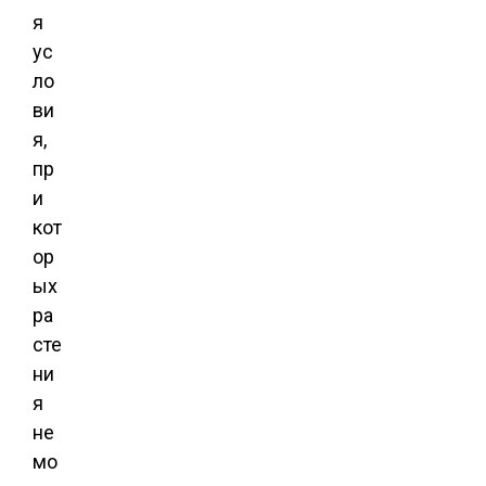
я
ус
ло
ви
я,
пр
и
кот
ор
ых
ра
сте
ни
я
не
мо