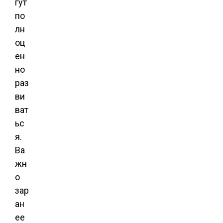
гут
по
лн
оц
ен
но
раз
ви
ват
ьс
я.
Ва
жн
о
зар
ан
ее