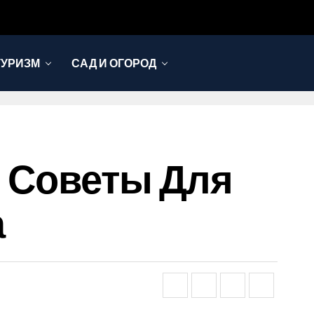
ТУРИЗМ
САД И ОГОРОД
И Советы Для
а