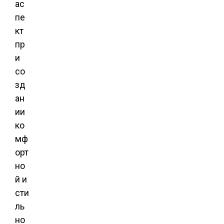
ас
пе
кт
пр
и
со
зд
ан
ии
ко
мф
орт
но
й и
сти
ль
но