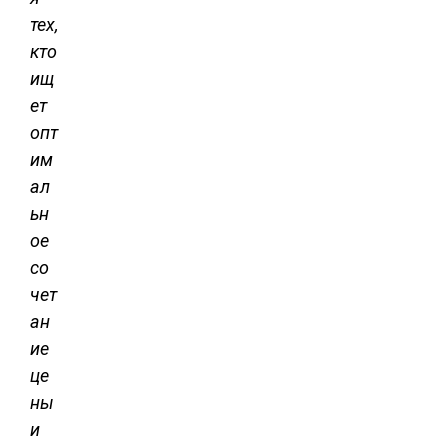
тех,
кто
ищ
ет
опт
им
ал
ьн
ое
со
чет
ан
ие
це
ны
и