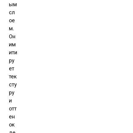
ым
сл
ое
м.
Он
им
ити
ру
ет
тек
сту
ру
и
отт
ен
ок
де