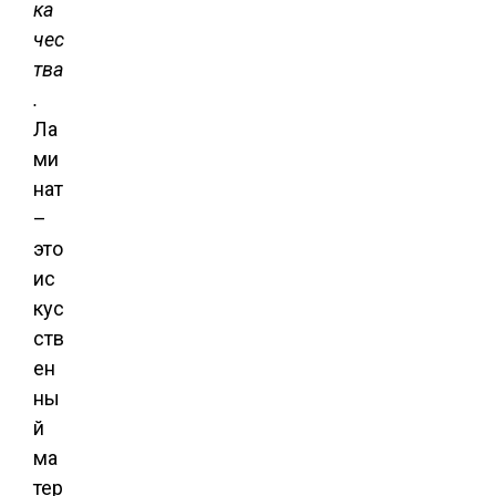
ка
чес
тва
.
Ла
ми
нат
–
это
ис
кус
ств
ен
ны
й
ма
тер