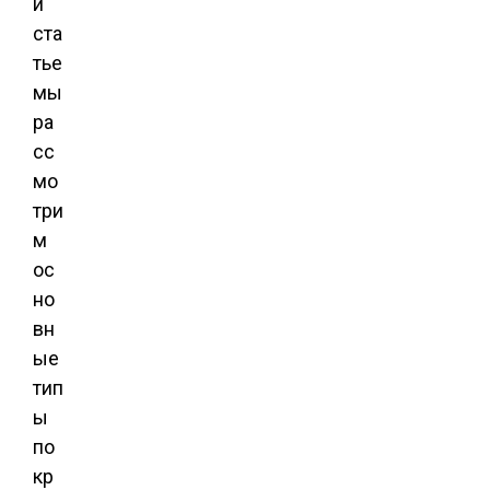
й
ста
тье
мы
ра
сс
мо
три
м
ос
но
вн
ые
тип
ы
по
кр