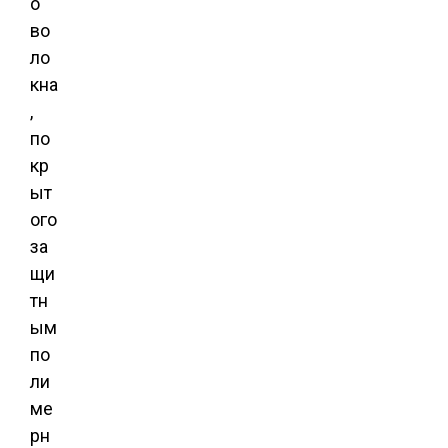
о
во
ло
кна
,
по
кр
ыт
ого
за
щи
тн
ым
по
ли
ме
рн