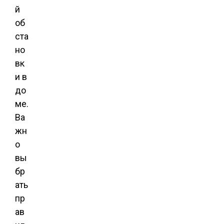
й
об
ста
но
вк
и в
до
ме.
Ва
жн
о
вы
бр
ать
пр
ав