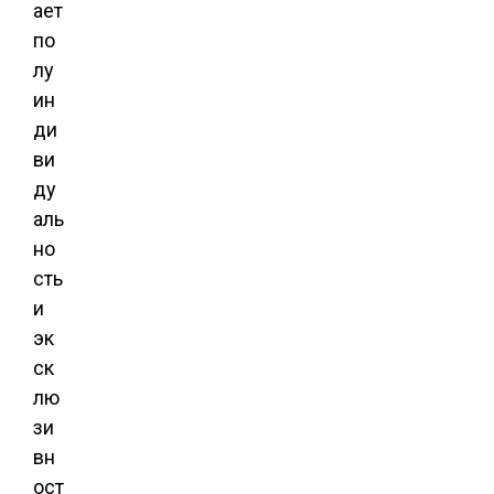
ает
по
лу
ин
ди
ви
ду
аль
но
сть
и
эк
ск
лю
зи
вн
ост