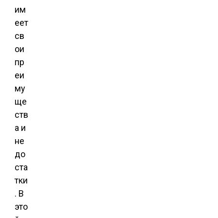
им
еет
св
ои
пр
еи
му
ще
ств
а и
не
до
ста
тки
. В
это