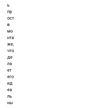
ь
пр
ост
в
мо
нта
же,
что
де
ла
ет
его
ид
еа
ль
ны