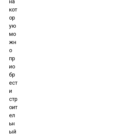
на
кот
ор
ую
мо
жн
о
пр
ио
бр
ест
и
стр
оит
ел
ьн
ый