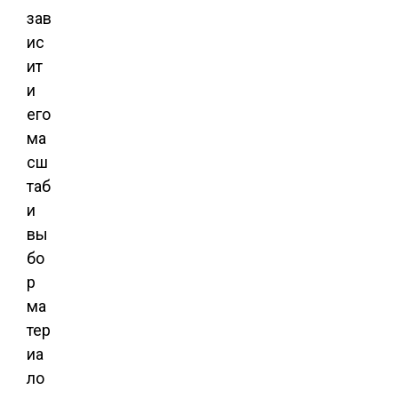
зав
ис
ит
и
его
ма
сш
таб
и
вы
бо
р
ма
тер
иа
ло