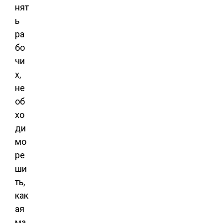
нят
ь
ра
бо
чи
х,
не
об
хо
ди
мо
ре
ши
ть,
как
ая
ма