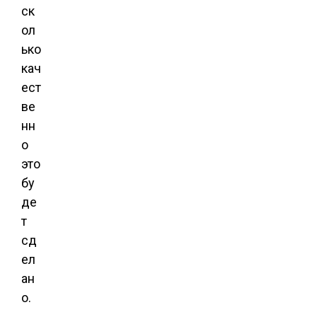
ск
ол
ько
кач
ест
ве
нн
о
это
бу
де
т
сд
ел
ан
о.