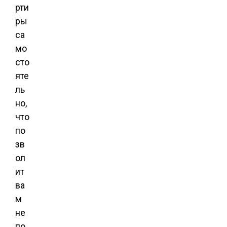
рти
ры
са
мо
сто
яте
ль
но,
что
по
зв
ол
ит
ва
м
не
по