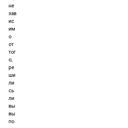
не
зав
ис
им
о
от
тог
о,
ре
ши
ли
сь
ли
вы
вы
по