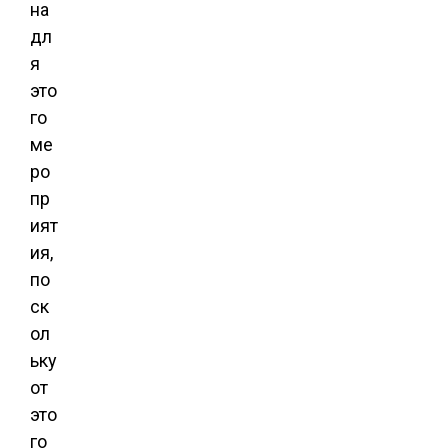
на
дл
я
это
го
ме
ро
пр
ият
ия,
по
ск
ол
ьку
от
это
го