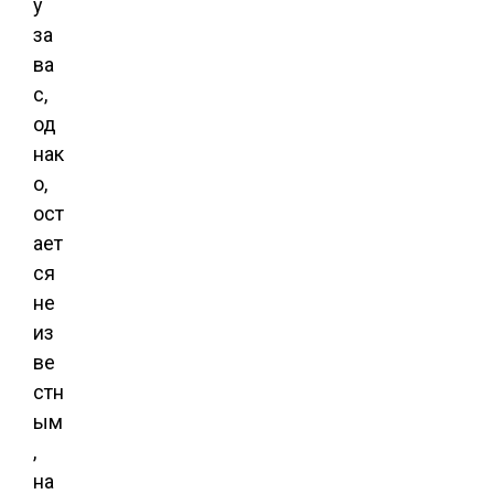
у
за
ва
с,
од
нак
о,
ост
ает
ся
не
из
ве
стн
ым
,
на