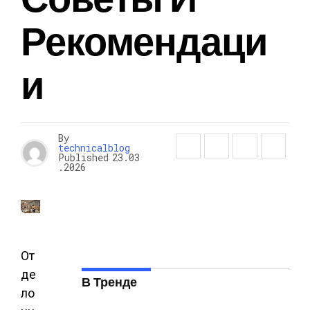
Рекомендаци
И
By
technicalblog
Published
23.03
.2026
От
де
В Тренде
ло