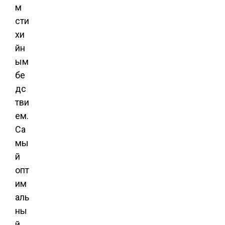
м
сти
хи
йн
ым
бе
дс
тви
ем.
Са
мы
й
опт
им
аль
ны
й