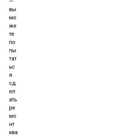
—
вы
мо
же
те
по
пы
тат
ьс
я
сд
ел
ать
ре
мо
нт
ква