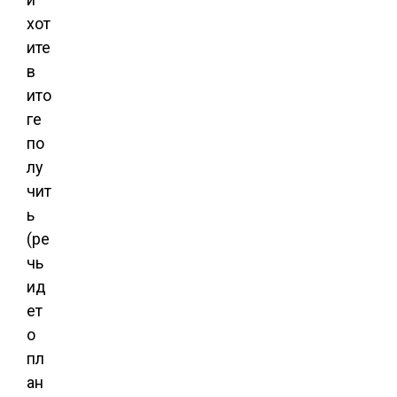
хот
ите
в
ито
ге
по
лу
чит
ь
(ре
чь
ид
ет
о
пл
ан