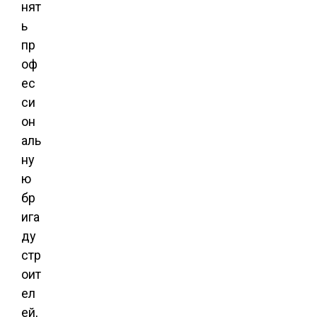
нят
ь
пр
оф
ес
си
он
аль
ну
ю
бр
ига
ду
стр
оит
ел
ей,