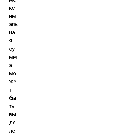
кс
им
аль
на
я
су
мм
а
мо
же
т
бы
ть
вы
де
ле