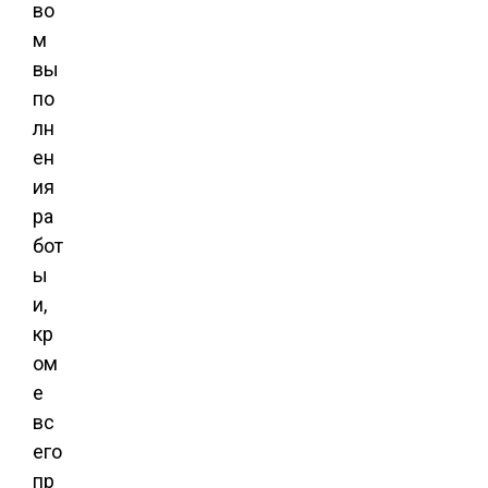
во
м
вы
по
лн
ен
ия
ра
бот
ы
и,
кр
ом
е
вс
его
пр