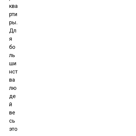
ква
рти
ры.
Дл
я
бо
ль
ши
нст
ва
лю
де
й
ве
сь
это