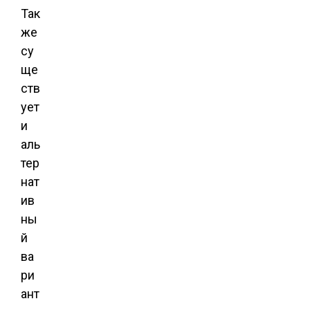
Так
же
су
ще
ств
ует
и
аль
тер
нат
ив
ны
й
ва
ри
ант