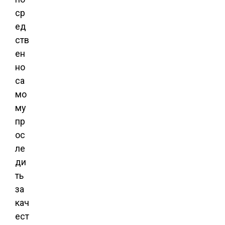
ср
ед
ств
ен
но
са
мо
му
пр
ос
ле
ди
ть
за
кач
ест