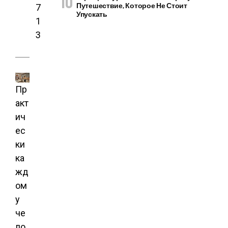
7
Путешествие, Которое Не Стоит
Упускать
1
3
Пр
акт
ич
ес
ки
ка
жд
ом
у
че
ло