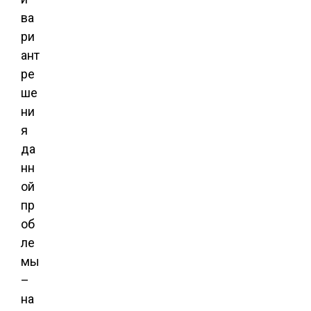
ва
ри
ант
ре
ше
ни
я
да
нн
ой
пр
об
ле
мы
–
на