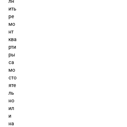
лн
ить
ре
мо
нт
ква
рти
ры
са
мо
сто
яте
ль
но
ил
и
на