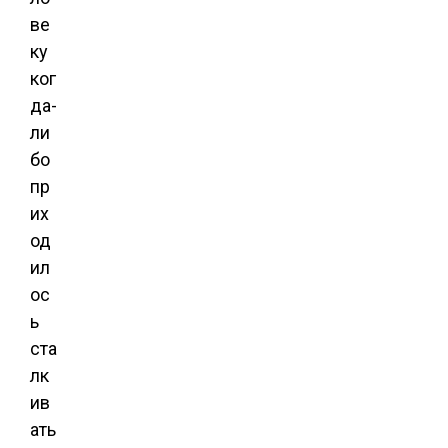
ве
ку
ког
да-
ли
бо
пр
их
од
ил
ос
ь
ста
лк
ив
ать