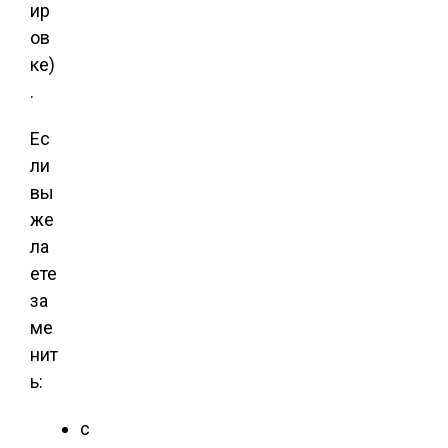
ир
ов
ке)
.
Ес
ли
вы
же
ла
ете
за
ме
нит
ь:
с