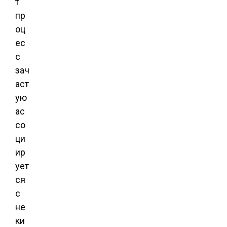
т
пр
оц
ес
с
зач
аст
ую
ас
со
ци
ир
ует
ся
с
не
ки