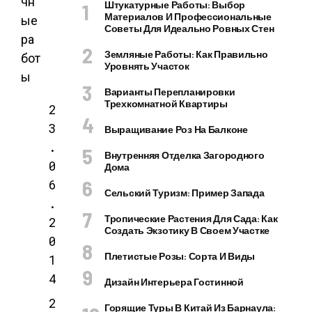
чн
Штукатурные Работы: Выбор
Материалов И Профессиональные
ые
Советы Для Идеально Ровных Стен
ра
Земляные Работы: Как Правильно
бот
Уровнять Участок
ы
Варианты Перепланировки
Трехкомнатной Квартиры
2
3
Выращивание Роз На Балконе
.
Внутренняя Отделка Загородного
0
Дома
6
Сельский Туризм: Пример Запада
.
Тропические Растения Для Сада: Как
2
Создать Экзотику В Своем Участке
0
Плетистые Розы: Сорта И Виды
1
4
Дизайн Интерьера Гостинной
2
Горящие Туры В Китай Из Барнаула: