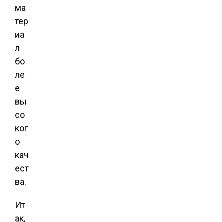
ма
тер
иа
л
бо
ле
е
вы
со
ког
о
кач
ест
ва.
Ит
ак,