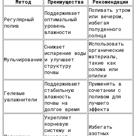
Метод
Преимущества
Рекомендации
Поливать утром
Поддерживает
или вечером,
Регулярный
оптимальный
избегая
полив
уровень
полуденного
влажности
солнца
Использовать
Снижает
органические
испарение воды
материалы,
Мульчирование
и улучшает
такие как
структуру
солома или
почвы
опилки
Поддерживают
Применять в
стабильную
сочетании с
Гелевые
влажность
поливом для
увлажнители
почвы на
лучшего
долгое время
эффекта
Укрепляет
корневую
Избегать
систему и
азотных