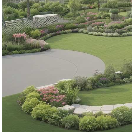
Великая Китайская Стена — Великое
Достояние Мировой Культуры
Цветочные Композиции Для Сада:
Идеи И Вдохновение
Как Избежать Ошибок При Сборке
Мебели Из ЛДСП
Проектирование И Расположение
Инженерных Сетей
Гёреме – Национальный Парк Церквей