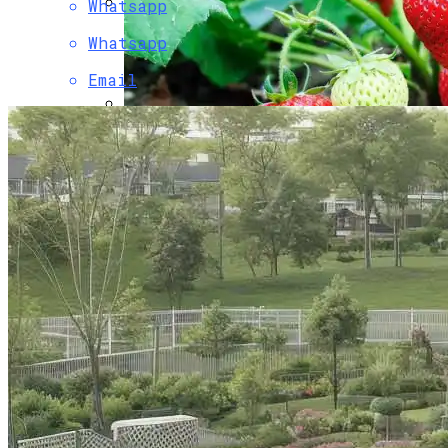
Whatsapp
Как Правильно Сажать Цветущие
Whatsapp
Кустарники Для Сада
Email
Горящие Туры В Китай Из Барнаула:
Путешествие, Которое Не Стоит
Упускать
Сорта Клубники Для Выращивания В
Открытом Грунте
Как Правильно Ухаживать За Паркетом
Чтобы Сохранить Его Надолго