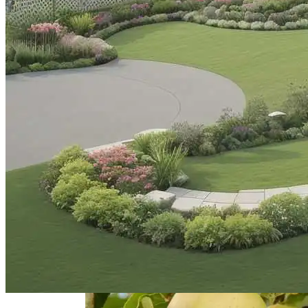
Папоротники Для Сада — Зелёный
Стиль И Уют
Жемчужина Абхазии — Пицунда
Советы По Выращиванию Малины:
Выбор Сорта И Уход За Кустарниками
Монтаж Встроенных Шкафов От
Замера До Установки
Бордюрные Растения Для Создания
Гармонии Слоев В Саду