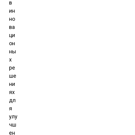
в
ин
но
ва
ци
он
ны
х
ре
ше
ни
ях
дл
я
улу
чш
ен