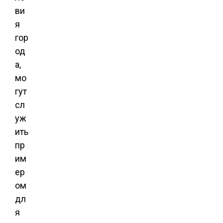
ви
я
гор
од
а,
мо
гут
сл
уж
ить
пр
им
ер
ом
дл
я