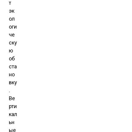
т
эк
ол
оги
че
ску
ю
об
ста
но
вку
.
Ве
рти
кал
ьн
ые