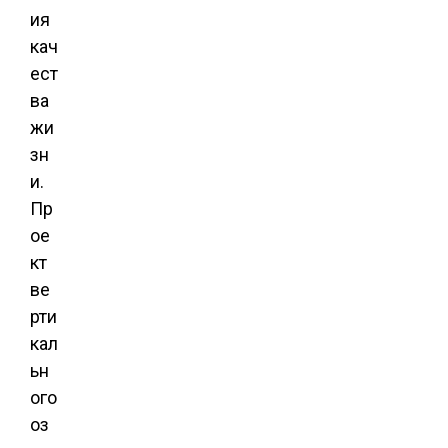
ия
кач
ест
ва
жи
зн
и.
Пр
ое
кт
ве
рти
кал
ьн
ого
оз