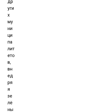
др
уги
х
му
ни
ци
па
лит
ето
в,
вн
ед
ря
я
зе
лё
ны