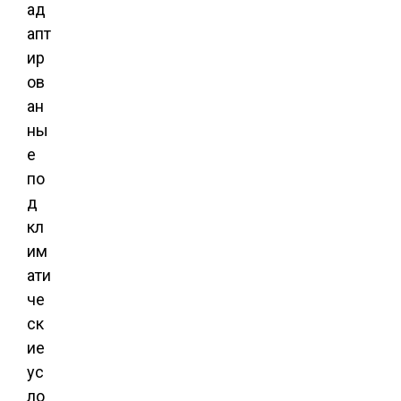
ад
апт
ир
ов
ан
ны
е
по
д
кл
им
ати
че
ск
ие
ус
ло