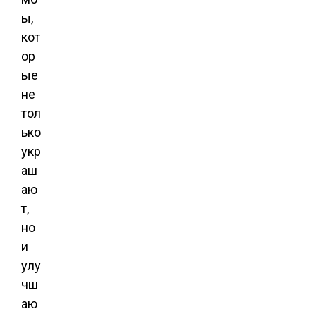
ы,
кот
ор
ые
не
тол
ько
укр
аш
аю
т,
но
и
улу
чш
аю