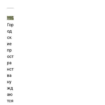
Гор
од
ск
ие
пр
ост
ра
нст
ва
ну
жд
аю
тся