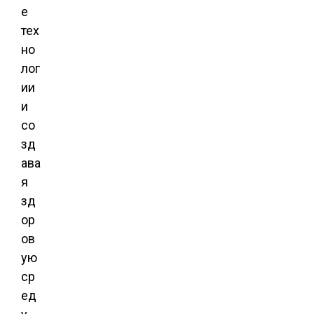
е
тех
но
лог
ии
и
со
зд
ава
я
зд
ор
ов
ую
ср
ед