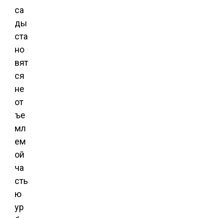
са
ды
ста
но
вят
ся
не
от
ъе
мл
ем
ой
ча
сть
ю
ур