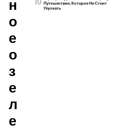
н
Путешествие, Которое Не Стоит
Упускать
о
е
о
з
е
л
е