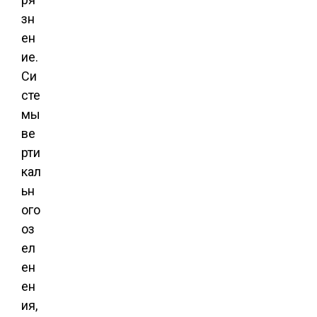
зн
ен
ие.
Си
сте
мы
ве
рти
кал
ьн
ого
оз
ел
ен
ен
ия,