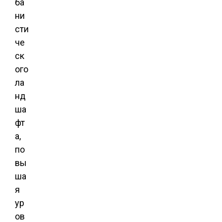
ба
ни
сти
че
ск
ого
ла
нд
ша
фт
а,
по
вы
ша
я
ур
ов