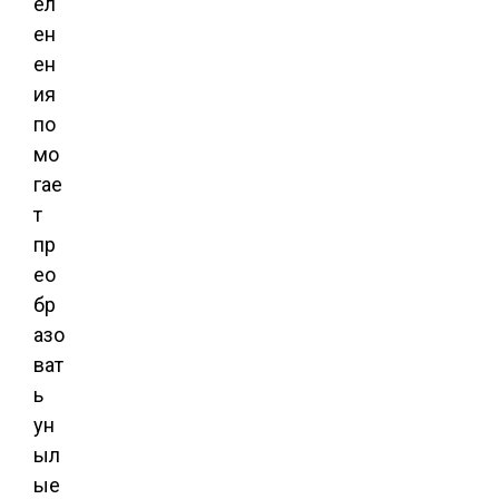
ел
ен
ен
ия
по
мо
гае
т
пр
ео
бр
азо
ват
ь
ун
ыл
ые