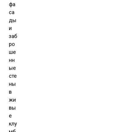
фа
са
ды
и
заб
ро
ше
нн
ые
сте
ны
в
жи
вы
е
клу
мб