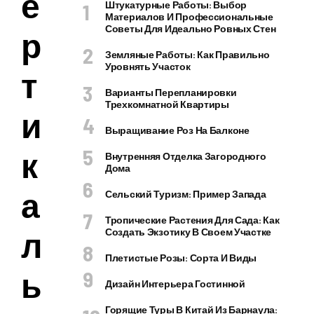
е
Штукатурные Работы: Выбор
Материалов И Профессиональные
Советы Для Идеально Ровных Стен
р
Земляные Работы: Как Правильно
Уровнять Участок
т
Варианты Перепланировки
Трехкомнатной Квартиры
и
Выращивание Роз На Балконе
к
Внутренняя Отделка Загородного
Дома
а
Сельский Туризм: Пример Запада
Тропические Растения Для Сада: Как
л
Создать Экзотику В Своем Участке
Плетистые Розы: Сорта И Виды
ь
Дизайн Интерьера Гостинной
Горящие Туры В Китай Из Барнаула: