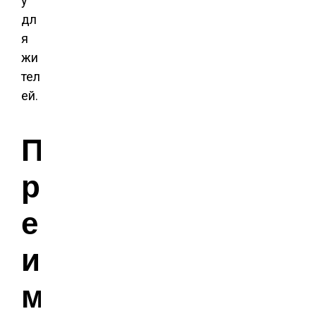
у
дл
я
жи
тел
ей.
П
р
е
и
м