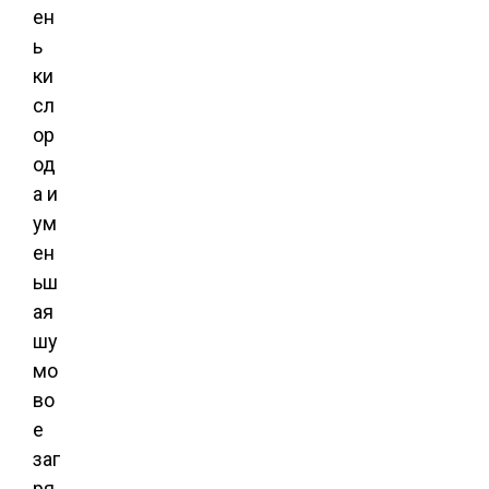
ен
ь
ки
сл
ор
од
а и
ум
ен
ьш
ая
шу
мо
во
е
заг
ря