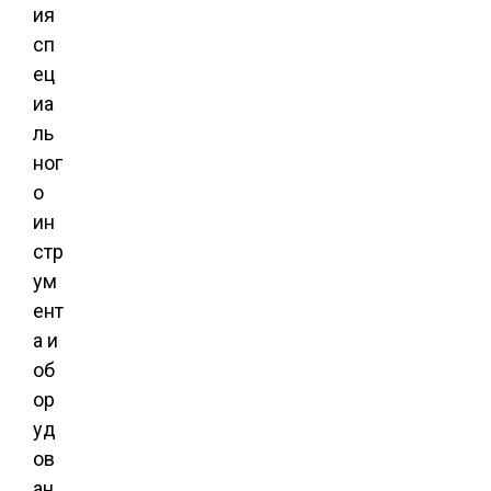
ия
сп
ец
иа
ль
ног
о
ин
стр
ум
ент
а и
об
ор
уд
ов
ан