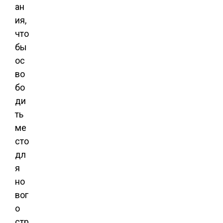
ан
ия,
что
бы
ос
во
бо
ди
ть
ме
сто
дл
я
но
вог
о
стр