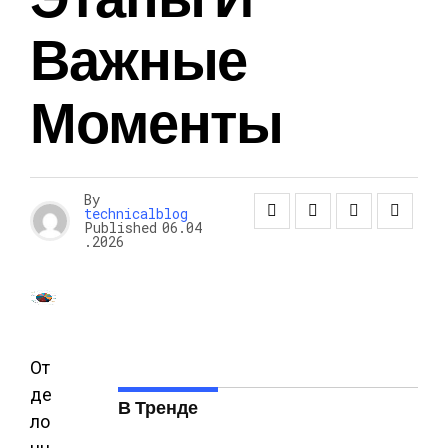
Важные
Моменты
By
technicalblog
Published
06.04
.2026
От
де
В Тренде
ло