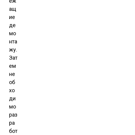
еж
ащ
ие
де
мо
нта
жу.
Зат
ем
не
об
хо
ди
мо
раз
ра
бот