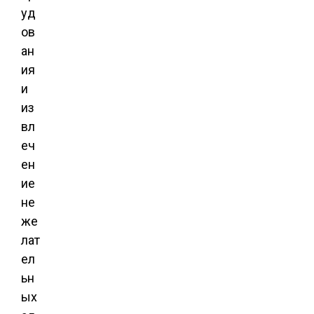
уд
ов
ан
ия
и
из
вл
еч
ен
ие
не
же
лат
ел
ьн
ых