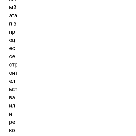
ый
эта
п в
пр
оц
ес
се
стр
оит
ел
ьст
ва
ил
и
ре
ко