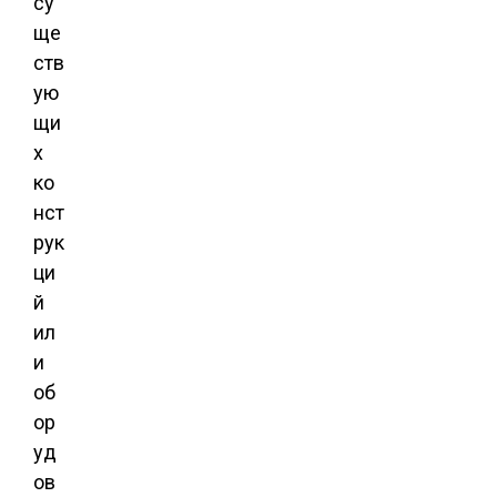
су
ще
ств
ую
щи
х
ко
нст
рук
ци
й
ил
и
об
ор
уд
ов