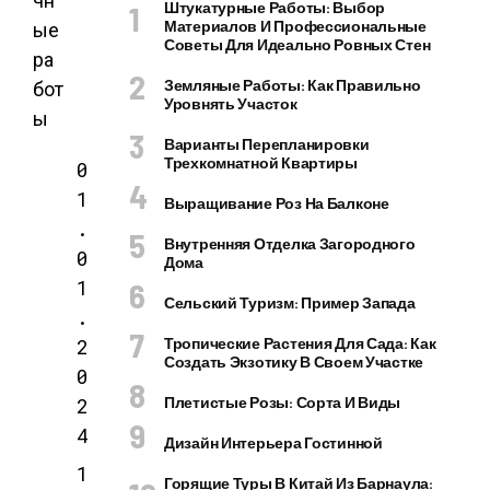
чн
Штукатурные Работы: Выбор
Материалов И Профессиональные
ые
Советы Для Идеально Ровных Стен
ра
Земляные Работы: Как Правильно
бот
Уровнять Участок
ы
Варианты Перепланировки
Трехкомнатной Квартиры
0
1
Выращивание Роз На Балконе
.
Внутренняя Отделка Загородного
0
Дома
1
Сельский Туризм: Пример Запада
.
2
Тропические Растения Для Сада: Как
Создать Экзотику В Своем Участке
0
2
Плетистые Розы: Сорта И Виды
4
Дизайн Интерьера Гостинной
1
Горящие Туры В Китай Из Барнаула: