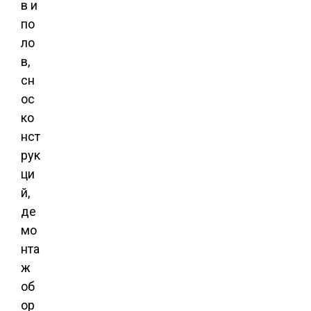
в и
по
ло
в,
сн
ос
ко
нст
рук
ци
й,
де
мо
нта
ж
об
ор