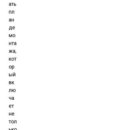
ать
пл
ан
де
мо
нта
жа,
кот
ор
ый
вк
лю
ча
ет
не
тол
ько