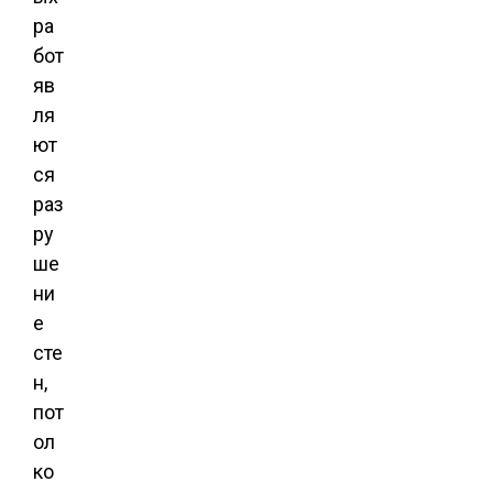
ра
бот
яв
ля
ют
ся
раз
ру
ше
ни
е
сте
н,
пот
ол
ко