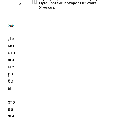
6
Путешествие, Которое Не Стоит
Упускать
Де
мо
нта
жн
ые
ра
бот
ы
—
это
ва
жн