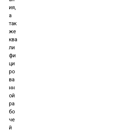
ия,
а
так
же
ква
ли
фи
ци
ро
ва
нн
ой
ра
бо
че
й