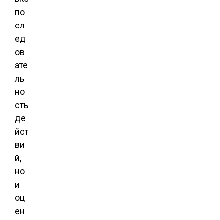
по
сл
ед
ов
ате
ль
но
сть
де
йст
ви
й,
но
и
оц
ен