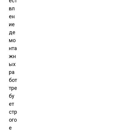
ест
вл
ен
ие
де
мо
нта
жн
ых
ра
бот
тре
бу
ет
стр
ого
е