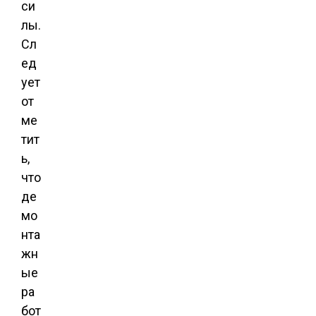
си
лы.
Сл
ед
ует
от
ме
тит
ь,
что
де
мо
нта
жн
ые
ра
бот