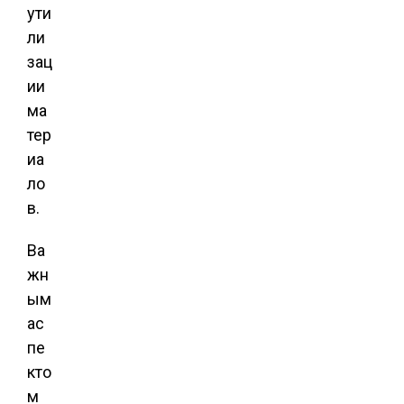
ути
ли
зац
ии
ма
тер
иа
ло
в.
Ва
жн
ым
ас
пе
кто
м