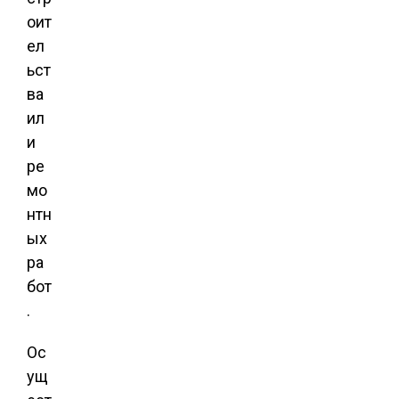
оит
ел
ьст
ва
ил
и
ре
мо
нтн
ых
ра
бот
.
Ос
ущ