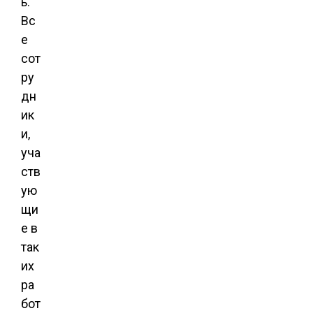
ь.
Вс
е
сот
ру
дн
ик
и,
уча
ств
ую
щи
е в
так
их
ра
бот