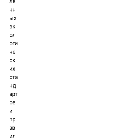
ле
нн
ых
эк
ол
оги
че
ск
их
ста
нд
арт
ов
и
пр
ав
ил