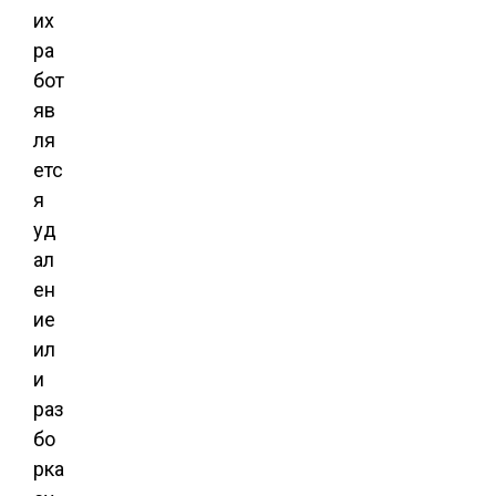
их
ра
бот
яв
ля
етс
я
уд
ал
ен
ие
ил
и
раз
бо
рка