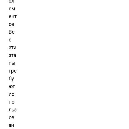
эл
ем
ент
ов.
Вс
е
эти
эта
пы
тре
бу
ют
ис
по
льз
ов
ан