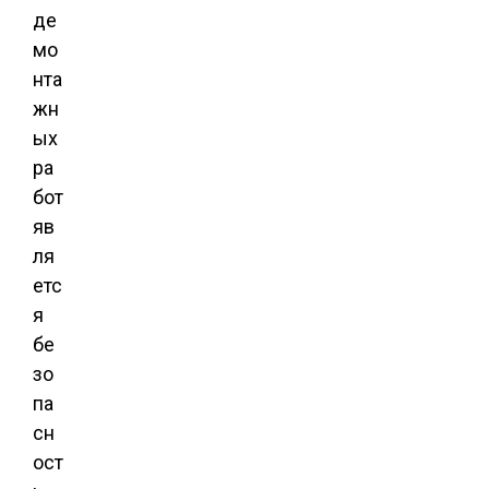
де
мо
нта
жн
ых
ра
бот
яв
ля
етс
я
бе
зо
па
сн
ост