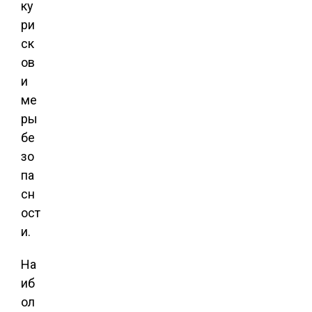
ку
ри
ск
ов
и
ме
ры
бе
зо
па
сн
ост
и.
На
иб
ол