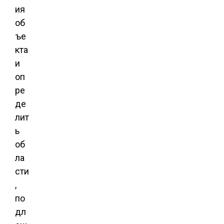
ия
об
ъе
кта
и
оп
ре
де
лит
ь
об
ла
сти
,
по
дл