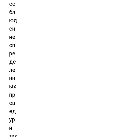
со
бл
юд
ен
ие
оп
ре
де
ле
нн
ых
пр
оц
ед
ур
и
тех