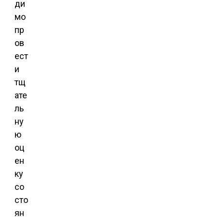
ди
мо
пр
ов
ест
и
тщ
ате
ль
ну
ю
оц
ен
ку
со
сто
ян