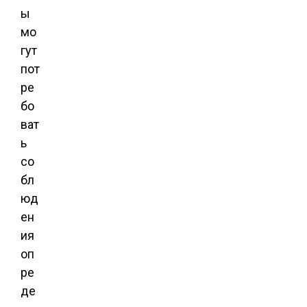
ы
мо
гут
пот
ре
бо
ват
ь
со
бл
юд
ен
ия
оп
ре
де