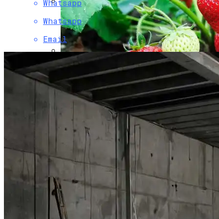
Whatsapp
Как Выбрать Идеальную Беседку Для
Whatsapp
Вашего Сада
Email
Горящие Туры В Китай Из Барнаула:
Путешествие, Которое Не Стоит
Упускать
Сорта Клубники Для Выращивания В
Открытом Грунте
Как Правильно Ухаживать За Паркетом
Чтобы Сохранить Его Надолго