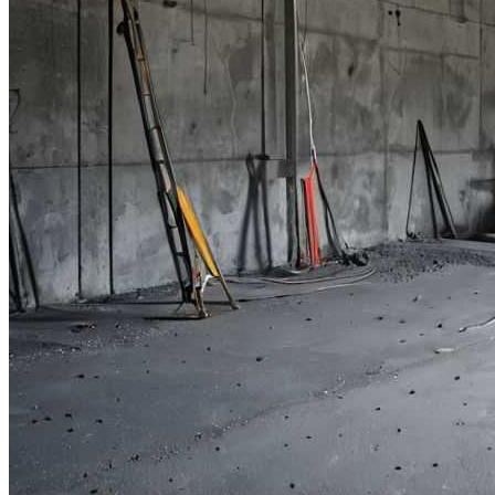
Великая Китайская Стена — Великое
Достояние Мировой Культуры
Цветочные Композиции Для Сада:
Идеи И Вдохновение
Как Избежать Ошибок При Сборке
Мебели Из ЛДСП
Папоротники Для Сада — Зелёный
Стиль И Уют
Гёреме – Национальный Парк Церквей