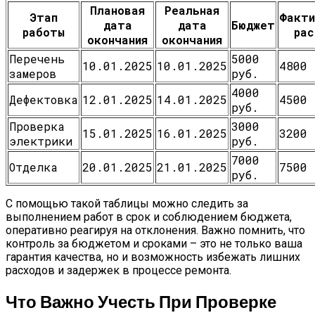
Плановая
Реальная
Этап
Факти
дата
дата
Бюджет
работы
рас
окончания
окончания
Перечень
5000
10.01.2025
10.01.2025
4800 
замеров
руб.
4000
Дефектовка
12.01.2025
14.01.2025
4500 
руб.
Проверка
3000
15.01.2025
16.01.2025
3200 
электрики
руб.
7000
Отделка
20.01.2025
21.01.2025
7500 
руб.
С помощью такой таблицы можно следить за
выполнением работ в срок и соблюдением бюджета,
оперативно реагируя на отклонения. Важно помнить, что
контроль за бюджетом и сроками – это не только ваша
гарантия качества, но и возможность избежать лишних
расходов и задержек в процессе ремонта.
Что Важно Учесть При Проверке