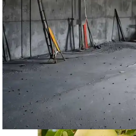
Виды Ландшафтного Освещения Для
Вашего Участка
Жемчужина Абхазии — Пицунда
Советы По Выращиванию Малины:
Выбор Сорта И Уход За Кустарниками
Монтаж Встроенных Шкафов От
Замера До Установки
Корректировка Полива Под Сезонные
Изменения Для Вашего Сада