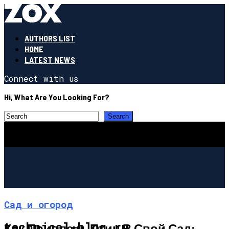
AUTHORS LIST
HOME
LATEST NEWS
Connect with us
Hi, What Are You Looking For?
Сад и огород
technical-blog.ru
Как Привлечь Птиц В Свой Сад: