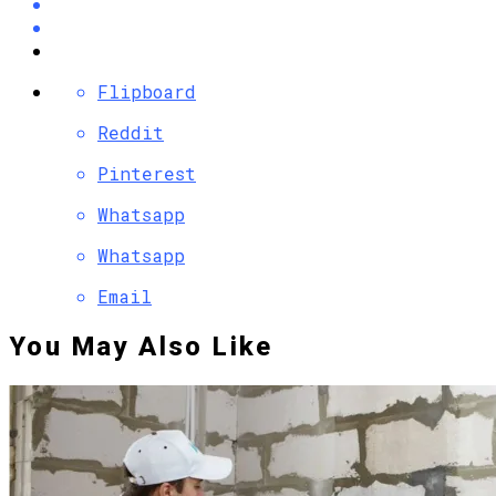
Flipboard
Reddit
Pinterest
Whatsapp
Whatsapp
Email
You May Also Like