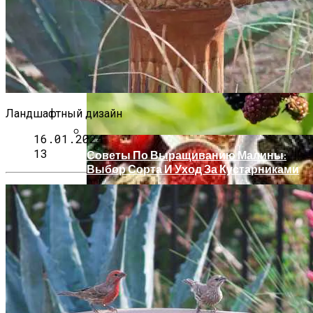
Виды Ландшафтного Освещения Для
Вашего Участка
Жемчужина Абхазии — Пицунда
Ландшафтный дизайн
16.01.2024
13
Советы По Выращиванию Малины:
Выбор Сорта И Уход За Кустарниками
Монтаж Встроенных Шкафов От
Замера До Установки
Корректировка Полива Под Сезонные