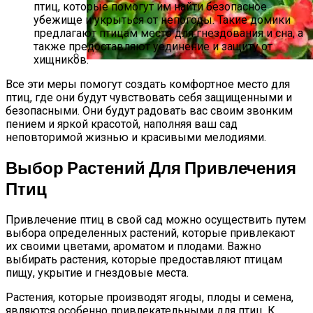
птиц, которые помогут им найти безопасное
Гёреме – Национальный Парк Церквей
убежище и укрыться от непогоды. Такие домики
предлагают птицам место для гнездования и сна, а
также предоставляют уединение и защиту от
хищников.
Бегонии: Красота И Нежность В Вашем
Все эти меры помогут создать комфортное место для
Саду
птиц, где они будут чувствовать себя защищенными и
безопасными. Они будут радовать вас своим звонким
пением и яркой красотой, наполняя ваш сад
неповторимой жизнью и красивыми мелодиями.
Выбор Растений Для Привлечения
Птиц
Привлечение птиц в свой сад можно осуществить путем
выбора определенных растений, которые привлекают
их своими цветами, ароматом и плодами. Важно
выбирать растения, которые предоставляют птицам
пищу, укрытие и гнездовые места.
Растения, которые производят ягоды, плоды и семена,
являются особенно привлекательными для птиц. К