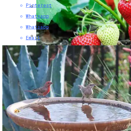
Pinterest
Whatsapp
Как Выбрать Идеальную Беседку Для
Вашего Сада
Whatsapp
Email
Горящие Туры В Китай Из Барнаула:
Путешествие, Которое Не Стоит
Упускать
Сорта Клубники Для Выращивания В
Открытом Грунте
Как Правильно Ухаживать За Паркетом
Чтобы Сохранить Его Надолго