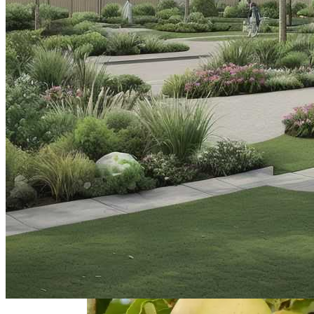
Бордюрные Растения Для Создания
Гармонии Слоев В Саду
Жемчужина Абхазии — Пицунда
Советы По Выращиванию Малины:
Выбор Сорта И Уход За Кустарниками
Монтаж Встроенных Шкафов От
Замера До Установки
Как Выбрать Однолетники Устойчивые
К Засухе Для Вашего Сада