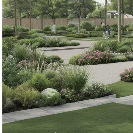
Великая Китайская Стена — Великое
Достояние Мировой Культуры
Цветочные Композиции Для Сада:
Идеи И Вдохновение
Как Избежать Ошибок При Сборке
Мебели Из ЛДСП
Хоста Королева Тени Для Вашего Сада
Гёреме – Национальный Парк Церквей