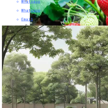
Whatsapp
Папоротники Для Сада — Зелёный
Whatsapp
Стиль И Уют
Email
Горящие Туры В Китай Из Барнаула:
Путешествие, Которое Не Стоит
Упускать
Сорта Клубники Для Выращивания В
Открытом Грунте
Как Правильно Ухаживать За Паркетом
Чтобы Сохранить Его Надолго