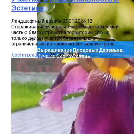
Эстетика
Малайзия Будет Покорять Желудки
Ландшафтный дизайн 03.01.2024 12
Мира
Огораживание участка является неотъемлемой
частью благоустройства территории. Это не
только делает участок безопасным и
ограниченным, но также играет важную роль...
Выращивание Плодовых Деревьев:
technicalblog
28.02.2026
Лучшие Сорта Яблонь
Наклон Плитки На Полу Причины И
Способы Исправления
Летние Композиции Для Уюта В
Теневых Зонах