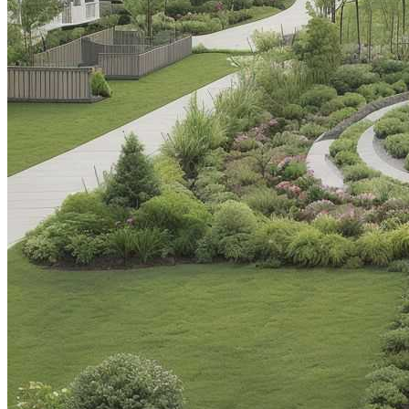
Великая Китайская Стена — Великое
Достояние Мировой Культуры
Цветочные Композиции Для Сада:
Идеи И Вдохновение
Как Избежать Ошибок При Сборке
Мебели Из ЛДСП
Кустарники С Яркими Осенними
Плодами Для Вашего Сада
Гёреме – Национальный Парк Церквей