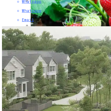
Whatsapp
Бордюрные Растения Для Создания
Whatsapp
Гармонии Слоев В Саду
Email
Горящие Туры В Китай Из Барнаула:
Путешествие, Которое Не Стоит
Упускать
Сорта Клубники Для Выращивания В
Открытом Грунте
Как Правильно Ухаживать За Паркетом
Чтобы Сохранить Его Надолго