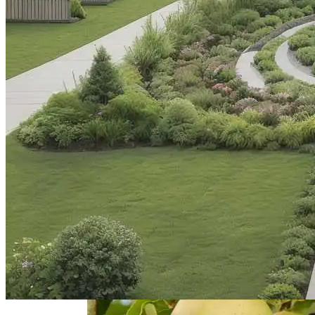
Как Выбрать Однолетники Устойчивые
К Засухе Для Вашего Сада
Жемчужина Абхазии — Пицунда
Советы По Выращиванию Малины:
Выбор Сорта И Уход За Кустарниками
Монтаж Встроенных Шкафов От
Замера До Установки
Проектирование И Расположение
Инженерных Сетей