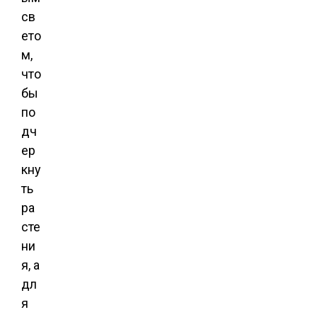
св
ето
м,
что
бы
по
дч
ер
кну
ть
ра
сте
ни
я, а
дл
я