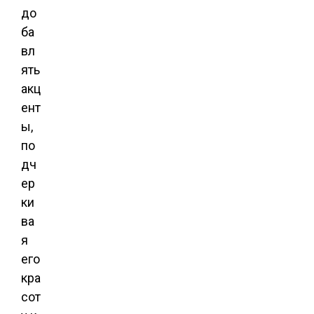
до
ба
вл
ять
акц
ент
ы,
по
дч
ер
ки
ва
я
его
кра
сот