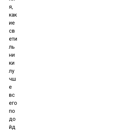
я,
как
ие
св
ети
ль
ни
ки
лу
чш
е
вс
его
по
до
йд