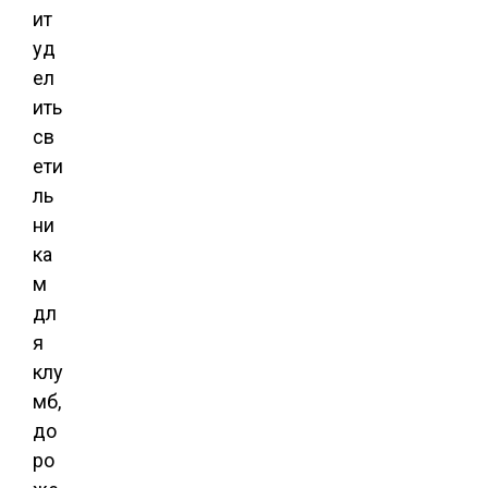
ит
уд
ел
ить
св
ети
ль
ни
ка
м
дл
я
клу
мб,
до
ро