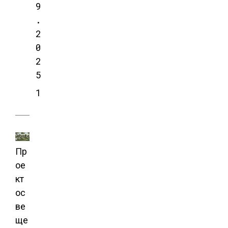
9
.
2
0
2
5
1
Пр
ое
кт
ос
ве
ще