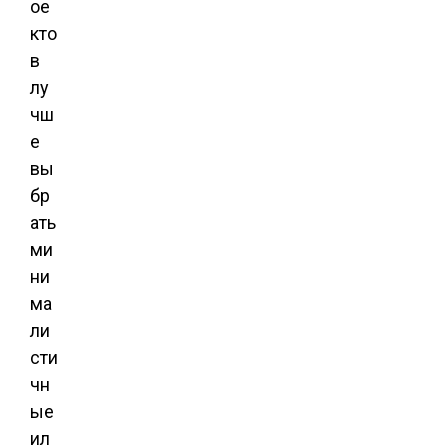
ое
кто
в
лу
чш
е
вы
бр
ать
ми
ни
ма
ли
сти
чн
ые
ил