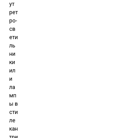
ут
рет
ро-
св
ети
ль
ни
ки
ил
и
ла
мп
ы в
сти
ле
кан
три