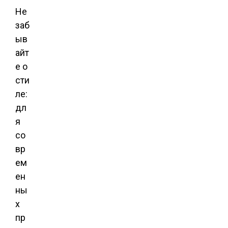
Не
заб
ыв
айт
е о
сти
ле:
дл
я
со
вр
ем
ен
ны
х
пр