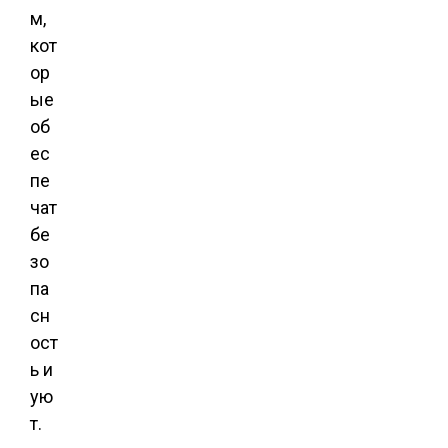
м,
кот
ор
ые
об
ес
пе
чат
бе
зо
па
сн
ост
ь и
ую
т.