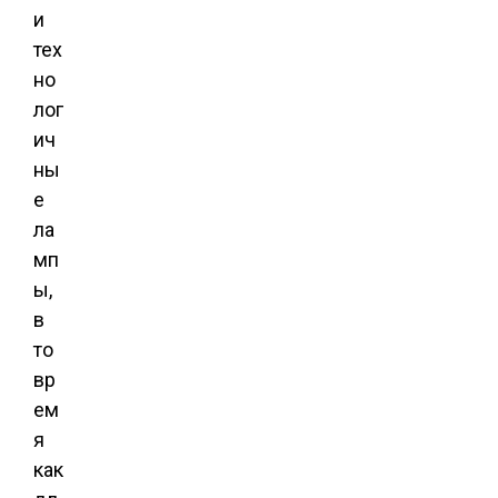
и
тех
но
лог
ич
ны
е
ла
мп
ы,
в
то
вр
ем
я
как