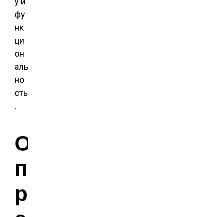
у и
фу
нк
ци
он
аль
но
сть
.
О
п
р