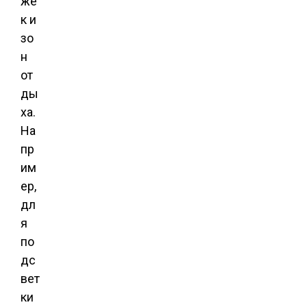
же
к и
зо
н
от
ды
ха.
На
пр
им
ер,
дл
я
по
дс
вет
ки