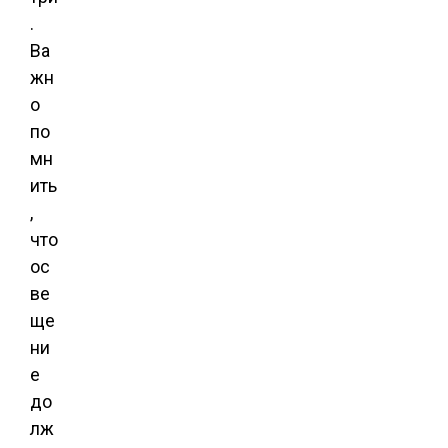
.
Ва
жн
о
по
мн
ить
,
что
ос
ве
ще
ни
е
до
лж