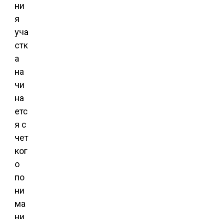
ни
я
уча
стк
а
на
чи
на
етс
я с
чет
ког
о
по
ни
ма
ни