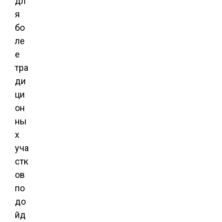
дл
я
бо
ле
е
тра
ди
ци
он
ны
х
уча
стк
ов
по
до
йд