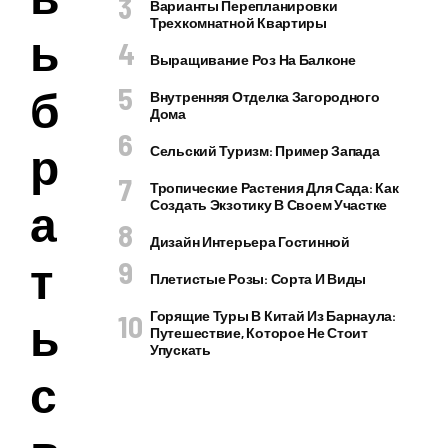
Варианты Перепланировки
Трехкомнатной Квартиры
ы
Выращивание Роз На Балконе
б
Внутренняя Отделка Загородного
Дома
р
Сельский Туризм: Пример Запада
Тропические Растения Для Сада: Как
а
Создать Экзотику В Своем Участке
Дизайн Интерьера Гостинной
т
Плетистые Розы: Сорта И Виды
Горящие Туры В Китай Из Барнаула:
ь
Путешествие, Которое Не Стоит
Упускать
с