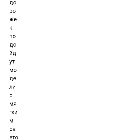
до
ро
же
к
по
до
йд
ут
мо
де
ли
с
мя
гки
м
св
ето