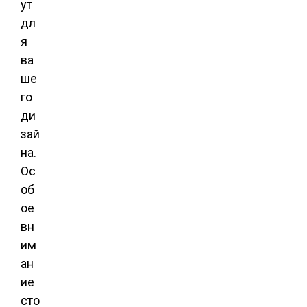
ут
дл
я
ва
ше
го
ди
зай
на.
Ос
об
ое
вн
им
ан
ие
сто