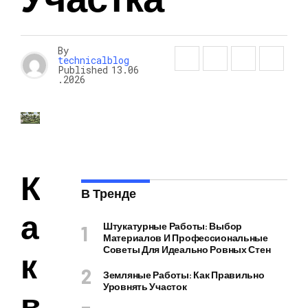
By
technicalblog
Published
13.06
.2026
К
В Тренде
а
Штукатурные Работы: Выбор
Материалов И Профессиональные
Советы Для Идеально Ровных Стен
к
Земляные Работы: Как Правильно
Уровнять Участок
в