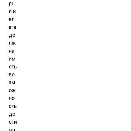
рн
я и
вл
ага
до
лж
на
им
еть
во
зм
ож
но
сть
до
сти
гат