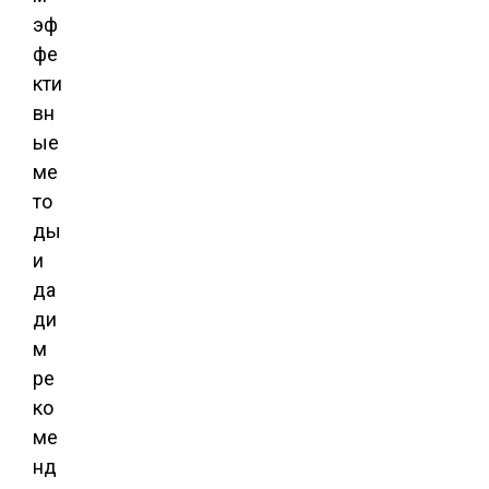
эф
фе
кти
вн
ые
ме
то
ды
и
да
ди
м
ре
ко
ме
нд