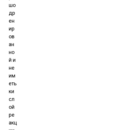
шо
др
ен
ир
ов
ан
но
й и
не
им
еть
ки
сл
ой
ре
акц