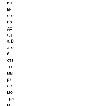
ил
ьн
ого
по
дх
од
а. В
это
й
ста
тье
мы
ра
сс
мо
три
м