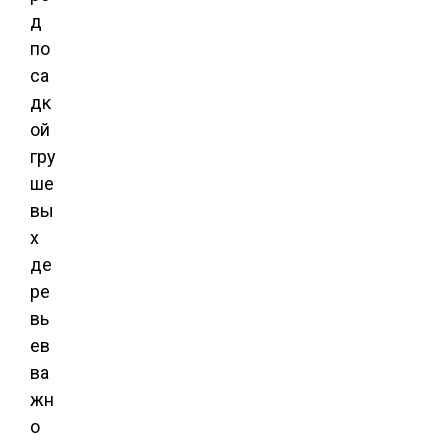
д
по
са
дк
ой
гру
ше
вы
х
де
ре
вь
ев
ва
жн
о