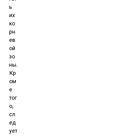
ь
их
ко
рн
ев
ой
зо
ны.
Кр
ом
е
тог
о,
сл
ед
ует