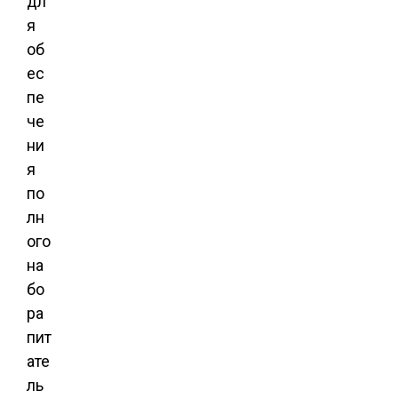
дл
я
об
ес
пе
че
ни
я
по
лн
ого
на
бо
ра
пит
ате
ль