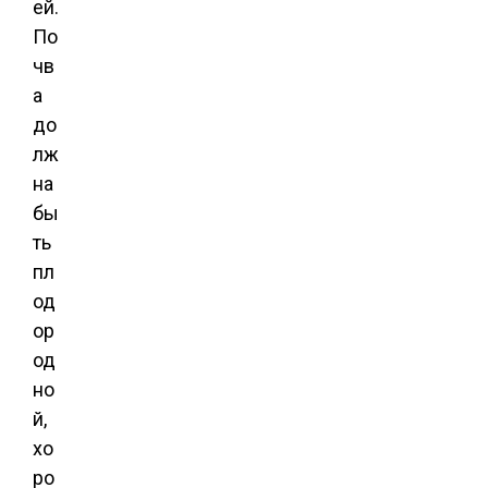
ей.
По
чв
а
до
лж
на
бы
ть
пл
од
ор
од
но
й,
хо
ро