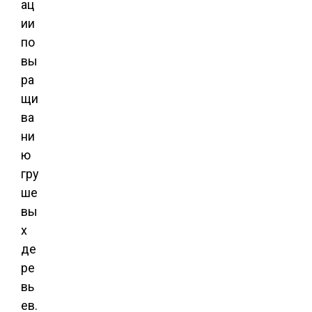
ац
ии
по
вы
ра
щи
ва
ни
ю
гру
ше
вы
х
де
ре
вь
ев.