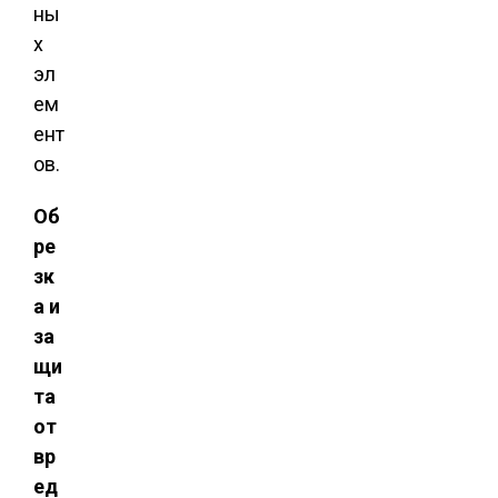
ны
х
эл
ем
ент
ов.
Об
ре
зк
а и
за
щи
та
от
вр
ед