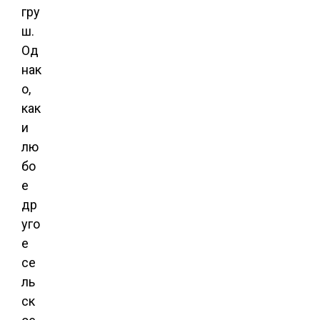
гру
ш.
Од
нак
о,
как
и
лю
бо
е
др
уго
е
се
ль
ск