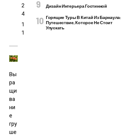
2
Дизайн Интерьера Гостинной
4
Горящие Туры В Китай Из Барнаула:
Путешествие, Которое Не Стоит
1
Упускать
1
Вы
ра
щи
ва
ни
е
гру
ше