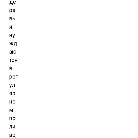
де
ре
вь
я
ну
жд
аю
тся
в
рег
ул
яр
но
м
по
ли
ве,