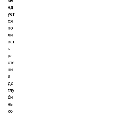
ме
нд
ует
ся
по
ли
ват
ь
ра
сте
ни
я
до
глу
би
ны
ко