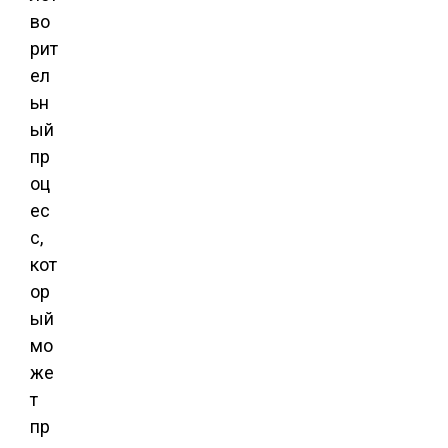
во
рит
ел
ьн
ый
пр
оц
ес
с,
кот
ор
ый
мо
же
т
пр