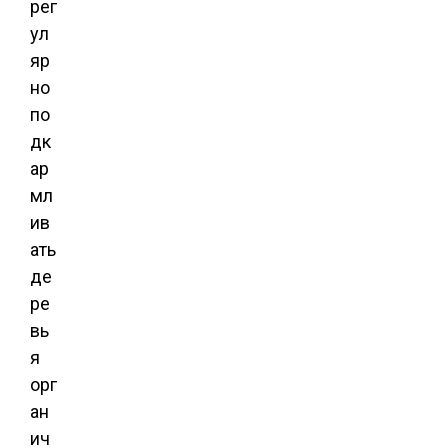
рег
ул
яр
но
по
дк
ар
мл
ив
ать
де
ре
вь
я
орг
ан
ич