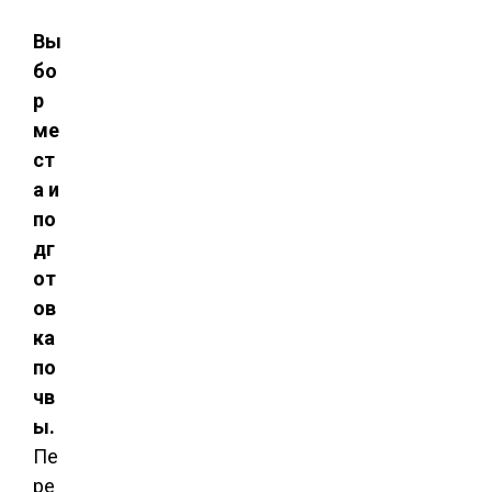
Вы
бо
р
ме
ст
а и
по
дг
от
ов
ка
по
чв
ы.
Пе
ре