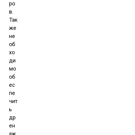
ро
в.
Так
же
не
об
хо
ди
мо
об
ес
пе
чит
ь
др
ен
аж