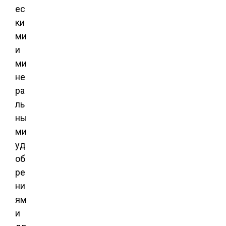
ес
ки
ми
и
ми
не
ра
ль
ны
ми
уд
об
ре
ни
ям
и