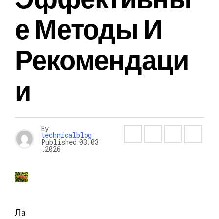
Е Методы И
Рекомендаци
И
By
technicalblog
Published
03.03
.2026
Ла