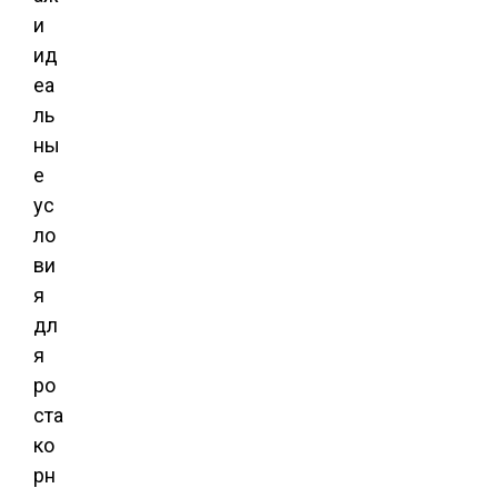
и
ид
еа
ль
ны
е
ус
ло
ви
я
дл
я
ро
ста
ко
рн