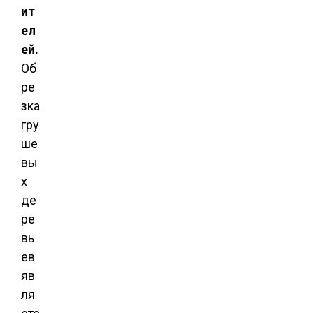
ит
ел
ей.
Об
ре
зка
гру
ше
вы
х
де
ре
вь
ев
яв
ля