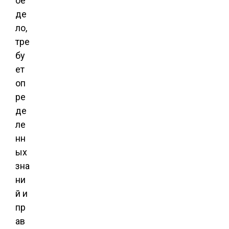
ое
де
ло,
тре
бу
ет
оп
ре
де
ле
нн
ых
зна
ни
й и
пр
ав