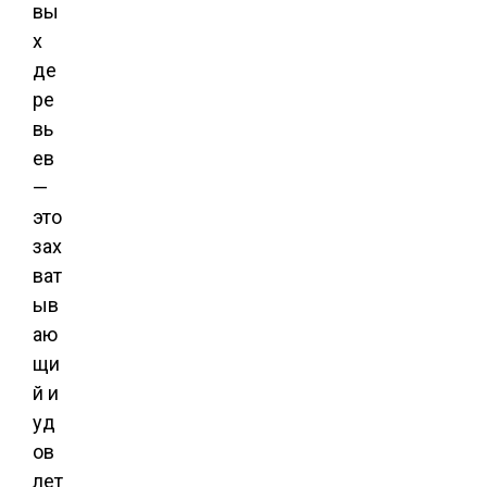
вы
х
де
ре
вь
ев
—
это
зах
ват
ыв
аю
щи
й и
уд
ов
лет