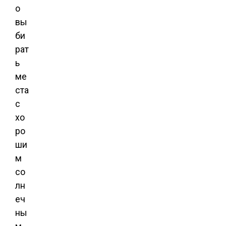
о
вы
би
рат
ь
ме
ста
с
хо
ро
ши
м
со
лн
еч
ны