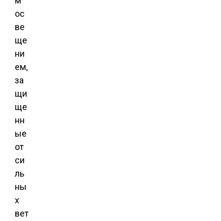
м
ос
ве
ще
ни
ем,
за
щи
ще
нн
ые
от
си
ль
ны
х
вет