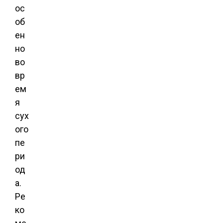
ос
об
ен
но
во
вр
ем
я
сух
ого
пе
ри
од
а.
Ре
ко