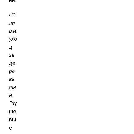
ии.
По
ли
в и
ухо
д
за
де
ре
вь
ям
и.
Гру
ше
вы
е