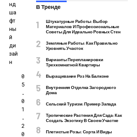
нд
В Тренде
ша
фт
Штукатурные Работы: Выбор
Материалов И Профессиональные
ны
Советы Для Идеально Ровных Стен
й
Земляные Работы: Как Правильно
ди
Уровнять Участок
зай
Варианты Перепланировки
н
Трехкомнатной Квартиры
0
Выращивание Роз На Балконе
5
Внутренняя Отделка Загородного
.
Дома
0
Сельский Туризм: Пример Запада
1
Тропические Растения Для Сада: Как
.
Создать Экзотику В Своем Участке
2
Плетистые Розы: Сорта И Виды
0