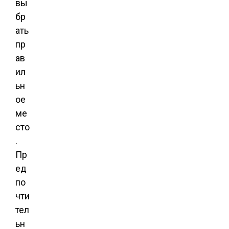
вы
бр
ать
пр
ав
ил
ьн
ое
ме
сто
.
Пр
ед
по
чти
тел
ьн